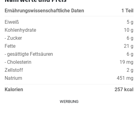
Ernährungswissenschaftliche Daten
1 Teil
Eiweiß
5 g
Kohlenhydrate
10 g
- Zucker
6 g
Fette
21 g
- gesättigte Fettsäuren
6 g
- Cholesterin
19 mg
Zellstoff
2 g
Natrium
451 mg
Kalorien
257 kcal
WERBUNG