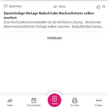
Speichern
Aktie
56
Zweistöckige Vintage Naked Cake Hochzeitstorte selber
machen
Eine Hochzeitstorte bestellen ist die einfache Lösung . Sie können
diese Hochzeitstorte Vintage selber machen - Biskuitböden backen
und mit Mascarpone Quark Creme füllen . Den Abschluß des Naked
Cake bilden viele bunte Beeren und Früchte.
WERBUNG
Reels
Teilen
Einkaufsliste
Drucken
Folgen