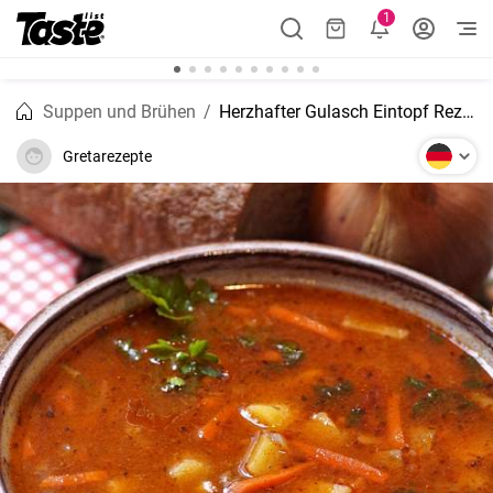
1
Suppen und Brühen
Herzhafter Gulasch Eintopf Rezept
Gretarezepte