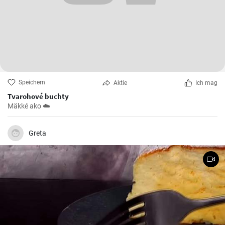
Speichern
Aktie
Ich mag
Tvarohové buchty
Mäkké ako ☁️
Greta