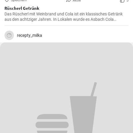
Speichern
Aktie
5
Rüscherl Getränk
Das Rüscherl mit Weinbrand und Cola ist ein klassisches Getränk
aus den achtziger Jahren. In Lokalen wurde es Asbach Cola
genannt nach dem bekannten Weinbrand. Mischen sie es selber
zuhause !
recepty_milka