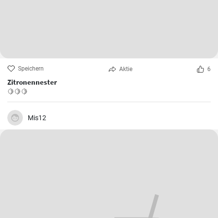
Speichern
Aktie
6
Zitronennester
🍋🍋🍋
Mis12