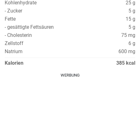
Kohlenhydrate
25 g
- Zucker
5 g
Fette
15 g
- gesättigte Fettsäuren
5 g
- Cholesterin
75 mg
Zellstoff
6 g
Natrium
600 mg
Kalorien
385 kcal
WERBUNG