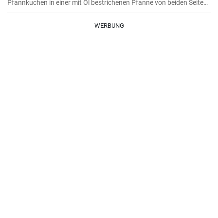
Pfannkuchen in einer mit Öl bestrichenen Pfanne von beiden Seiten
braten.
WERBUNG