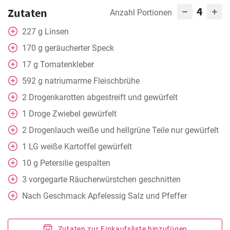
4
Zutaten
Anzahl Portionen
227
g
Linsen
170
g
geräucherter Speck
17
g
Tomatenkleber
592
g
natriumarme Fleischbrühe
2
Drogenkarotten abgestreift und gewürfelt
1
Droge Zwiebel gewürfelt
2
Drogenlauch weiße und hellgrüne Teile nur gewürfelt
1
LG weiße Kartoffel gewürfelt
10
g
Petersilie gespalten
3
vorgegarte Räucherwürstchen geschnitten
Nach Geschmack
Apfelessig Salz und Pfeffer
Zutaten zur Einkaufsliste hinzufügen