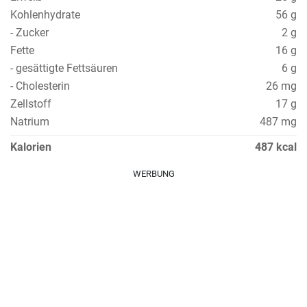
Kohlenhydrate
56 g
- Zucker
2 g
Fette
16 g
- gesättigte Fettsäuren
6 g
- Cholesterin
26 mg
Zellstoff
17 g
Natrium
487 mg
Kalorien
487 kcal
WERBUNG