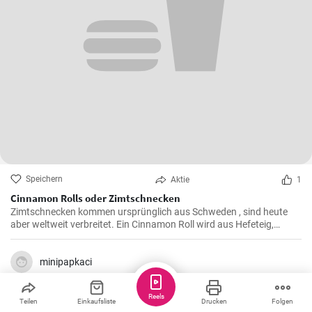
Speichern
Aktie
1
Cinnamon Rolls oder Zimtschnecken
Zimtschnecken kommen ursprünglich aus Schweden , sind heute
aber weltweit verbreitet. Ein Cinnamon Roll wird aus Hefeteig,
Butter, Zimt und Zucker zubereitet . Ihre Kinder und Kaffeegäste
werden es lieben.
minipapkaci
Reels
Teilen
Einkaufsliste
Drucken
Folgen