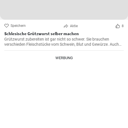
Speichern
Aktie
8
Schlesische Grützwurst selber machen
Grützwurst zubereiten ist gar nicht so schwer. Sie brauchen
verschieden Fleischstücke vom Schwein, Blut und Gewürze. Auch
das klassische DDR Gericht Tote Oma wird mit Grützwurst
zubereitet. Die Grütze (aus Getreide) bindet die Wurst .
WERBUNG