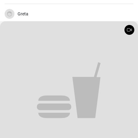
Hähnchen, mariniert in cremigem Eierteig und überzogen mit einer
zitronigen Sauce, ist immer wieder beeindruckend. Glauben Sie mir,
wenn Sie dieses schmackhafte Chicken Francaise einmal probiert
Greta
haben, werden Sie es in Ihre Liste der Lieblingsrezepte aufnehmen.