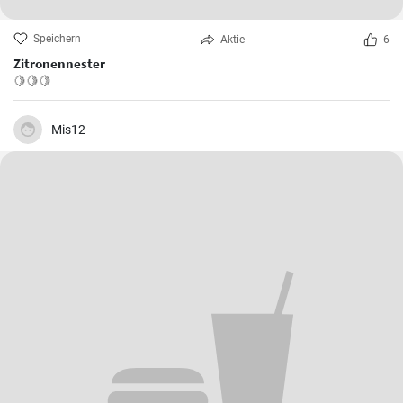
Speichern
Aktie
6
Zitronennester
🍋🍋🍋
Mis12