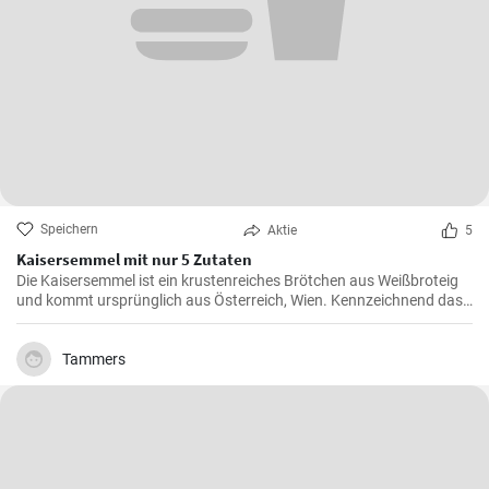
Speichern
Aktie
5
Kaisersemmel mit nur 5 Zutaten
Die Kaisersemmel ist ein krustenreiches Brötchen aus Weißbroteig
und kommt ursprünglich aus Österreich, Wien. Kennzeichnend das
sternförmige Muster auf der Semmel durch Falten des Teigstücks
und natürlich mit Hefeteig gebacken.
Tammers