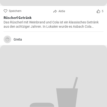
Speichern
Aktie
5
Rüscherl Getränk
Das Rüscherl mit Weinbrand und Cola ist ein klassisches Getränk
aus den achtziger Jahren. In Lokalen wurde es Asbach Cola
genannt nach dem bekannten Weinbrand. Mischen sie es selber
zuhause !
Greta