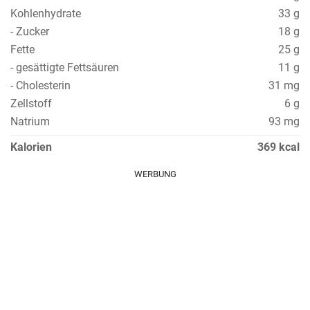
Kohlenhydrate
33 g
- Zucker
18 g
Fette
25 g
- gesättigte Fettsäuren
11 g
- Cholesterin
31 mg
Zellstoff
6 g
Natrium
93 mg
Kalorien
369 kcal
WERBUNG