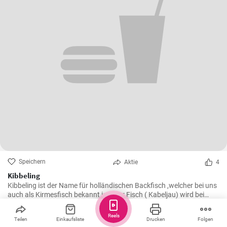
Speichern
Aktie
4
Kibbeling
Kibbeling ist der Name für holländischen Backfisch ,welcher bei uns
auch als Kirmesfisch bekannt ist . Der Fisch ( Kabeljau) wird bei
diesem Rezept in heißem Öl fritiert bis er eine knusprike Kruste hat .
Reels
Teilen
Einkaufsliste
Drucken
Folgen
Greta