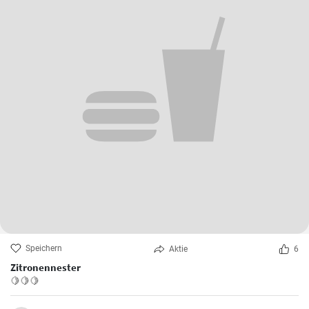
Speichern
Aktie
6
Zitronennester
🍋🍋🍋