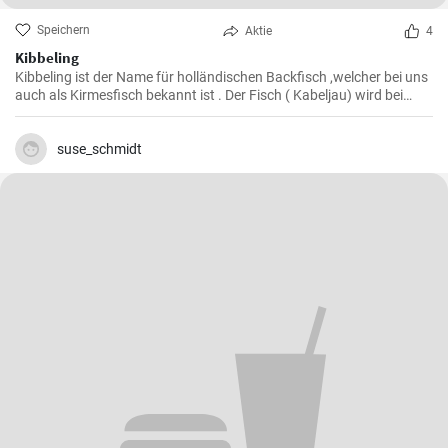
Speichern
Aktie
4
Kibbeling
Kibbeling ist der Name für holländischen Backfisch ,welcher bei uns
auch als Kirmesfisch bekannt ist . Der Fisch ( Kabeljau) wird bei
diesem Rezept in heißem Öl fritiert bis er eine knusprike Kruste hat .
suse_schmidt