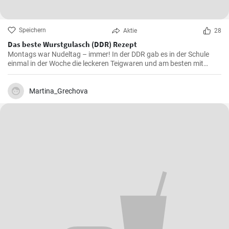
Speichern
Aktie
28
Das beste Wurstgulasch (DDR) Rezept
Montags war Nudeltag – immer! In der DDR gab es in der Schule
einmal in der Woche die leckeren Teigwaren und am besten mit
Wurstgulasch .Das Gulasch mit Paprika und Würstchen ist sehr
sättigend und lecker auch als Familienessen - ausprobieren lohnt .
Martina_Grechova