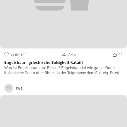
Speichern
Aktie
11
Engelshaar - griechische Süßigkeit Kataifi
Was ist Engelshaar zum Essen ? Engelshaar ist wie ganz dünne
italienische Pasta aber ähnelt in der Teigmasse dem Filoteig. Es wird
im balkanischen Raum für Süßspeisen mit Nüssen und Gewürzen
gefüllt benutzt. Schauen Sie selbst wie es geht !
Iwa