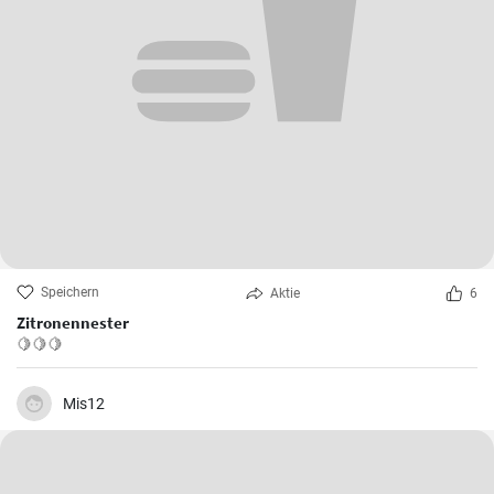
Speichern
Aktie
6
Zitronennester
🍋🍋🍋
Mis12