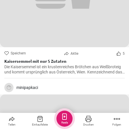
Speichern
Aktie
5
Kaisersemmel mit nur 5 Zutaten
Die Kaisersemmel ist ein krustenreiches Brötchen aus Weißbroteig
und kommt ursprünglich aus Österreich, Wien. Kennzeichnend das
sternförmige Muster auf der Semmel durch Falten des Teigstücks
und natürlich mit Hefeteig gebacken.
minipapkaci
Reels
Teilen
Einkaufsliste
Drucken
Folgen