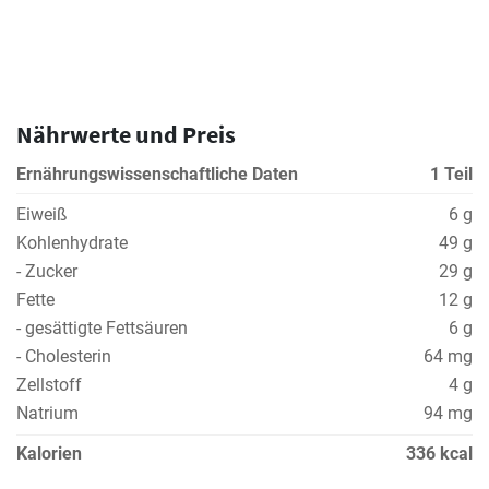
Nährwerte und Preis
Ernährungswissenschaftliche Daten
1 Teil
Eiweiß
6 g
Kohlenhydrate
49 g
- Zucker
29 g
Fette
12 g
- gesättigte Fettsäuren
6 g
- Cholesterin
64 mg
Zellstoff
4 g
Natrium
94 mg
Kalorien
336 kcal