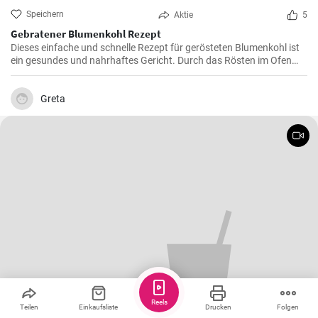
Speichern
Aktie
5
Gebratener Blumenkohl Rezept
Dieses einfache und schnelle Rezept für gerösteten Blumenkohl ist
ein gesundes und nahrhaftes Gericht. Durch das Rösten im Ofen
erhält der Blumenkohl einen wunderbar süßen und nussigen
Geschmack. Servieren Sie ihn als Beilage oder als Hauptgericht.
Greta
Reels
Teilen
Einkaufsliste
Drucken
Folgen