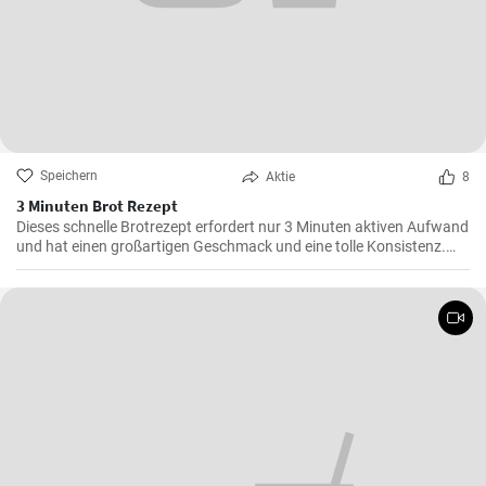
Speichern
Aktie
8
3 Minuten Brot Rezept
Dieses schnelle Brotrezept erfordert nur 3 Minuten aktiven Aufwand
und hat einen großartigen Geschmack und eine tolle Konsistenz.
Dieses Brot eignet sich perfekt für den täglichen Verzehr und ist
besonders praktisch, wenn die Zeit knapp ist.