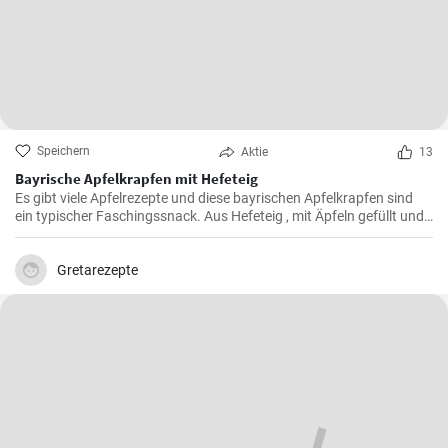
Speichern
Aktie
13
Bayrische Apfelkrapfen mit Hefeteig
Es gibt viele Apfelrezepte und diese bayrischen Apfelkrapfen sind
ein typischer Faschingssnack. Aus Hefeteig , mit Äpfeln gefüllt und
saftig frittiert werden sie nachher in Zimtzucker gewälzt und frisch
genossen.
Gretarezepte