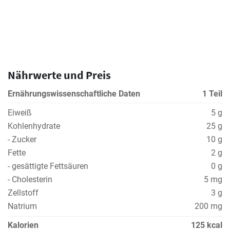
Nährwerte und Preis
Ernährungswissenschaftliche Daten
1 Teil
Eiweiß
5 g
Kohlenhydrate
25 g
- Zucker
10 g
Fette
2 g
- gesättigte Fettsäuren
0 g
- Cholesterin
5 mg
Zellstoff
3 g
Natrium
200 mg
Kalorien
125 kcal