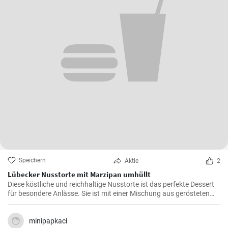
Speichern
Aktie
2
Lübecker Nusstorte mit Marzipan umhüllt
Diese köstliche und reichhaltige Nusstorte ist das perfekte Dessert
für besondere Anlässe. Sie ist mit einer Mischung aus gerösteten
Nüssen und einer cremigen Füllung gefüllt, die von einer knackigen
Schicht Marzipan umhüllt wird.
minipapkaci