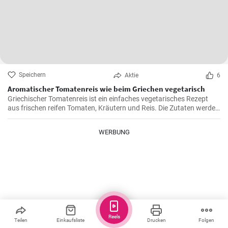
Speichern
Aktie
6
Aromatischer Tomatenreis wie beim Griechen vegetarisch
Griechischer Tomatenreis ist ein einfaches vegetarisches Rezept
aus frischen reifen Tomaten, Kräutern und Reis. Die Zutaten werden
zusammen gekocht und als vegetarische Hauptspeise zu Brot oder
Fetakäse genossen. Schnell und einfach zubereitet.
WERBUNG
Reels
Teilen
Einkaufsliste
Drucken
Folgen