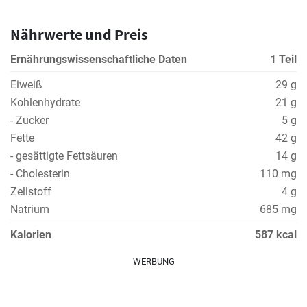
Nährwerte und Preis
Ernährungswissenschaftliche Daten
1 Teil
Eiweiß
29 g
Kohlenhydrate
21 g
- Zucker
5 g
Fette
42 g
- gesättigte Fettsäuren
14 g
- Cholesterin
110 mg
Zellstoff
4 g
Natrium
685 mg
Kalorien
587 kcal
WERBUNG