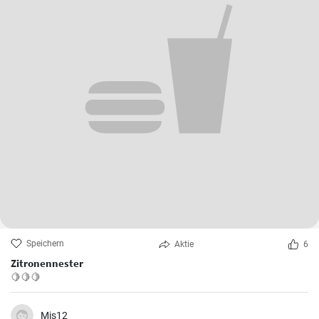
Speichern
Aktie
6
Zitronennester
🍋🍋🍋
Mis12