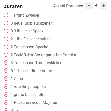
4
Zutaten
Anzahl Portionen
1
Pfund Zwiebel
3
neue Knoblauchzehen
0.3
lb dicker Speck
2.1
lbs Fleischschulter
2
Tablespoon
Specköl
2
Teelöffel
süßer ungarischer Paprika
3
Tablespoon
Tomatenkleber
5.1
Tassen
Rinderbrühe
1
Zitrone
1
rote Ringerpaprika
1
grüne Chilischote
1
Päckchen neuer Majoran
Salz