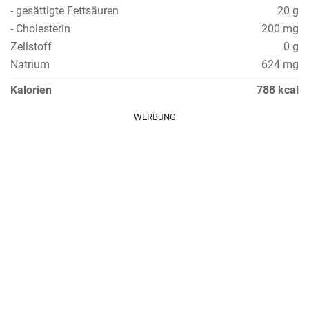
- gesättigte Fettsäuren
20 g
- Cholesterin
200 mg
Zellstoff
0 g
Natrium
624 mg
Kalorien
788 kcal
WERBUNG