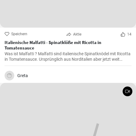
Speichern
Aktie
14
Italienische Malfatti - Spinatklöße mit Ricotta in
Tomatensauce
Was ist Malfatti ? Malfatti sind italienische Spinatknödel mit Ricotta
in Tomatensauce. Ursprünglich aus Norditalien aber jetzt weit
verbreitet in ganz Italien werden die Spinat Ricotta Klöße mit
Parmesan serviert. Malfatti bedeutet unperfekt auf deutsch.
Greta