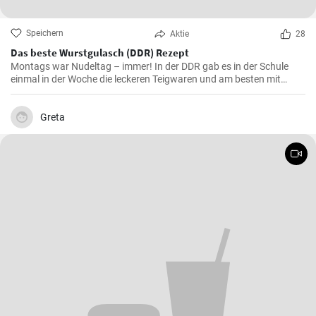
Speichern
Aktie
28
Das beste Wurstgulasch (DDR) Rezept
Montags war Nudeltag – immer! In der DDR gab es in der Schule
einmal in der Woche die leckeren Teigwaren und am besten mit
Wurstgulasch .Das Gulasch mit Paprika und Würstchen ist sehr
sättigend und lecker auch als Familienessen - ausprobieren lohnt .
Greta