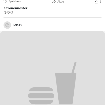
Speichern
Aktie
6
Zitronennester
🍋🍋🍋
Mis12