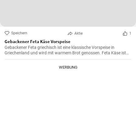
Speichern
Aktie
1
Gebackener Feta Käse Vorspeise
Gebackener Feta griechisch ist eine klassische Vorspeise in
Griechenland und wird mit warmem Brot genossen. Feta Käse ist
aus Schafsmilch und schmeckt pikant aber nicht zu salzig .
Gebackener Feta im Ofen ist besonders köstlich. Probieren sie es
WERBUNG
aus.