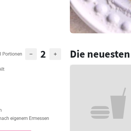
2
Die neuesten
l Portionen
lt
n
 nach eigenem Ermessen