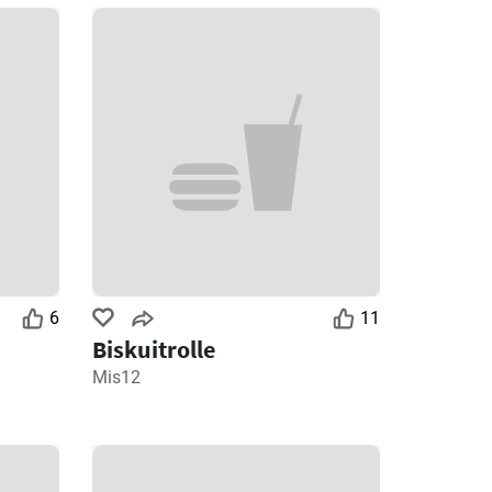
6
11
Biskuitrolle
Mis12