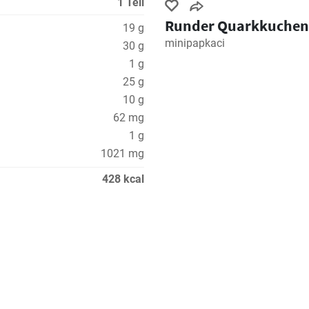
1 Teil
Runder Quarkkuchen
19 g
minipapkaci
30 g
1 g
25 g
10 g
62 mg
1 g
1021 mg
428 kcal