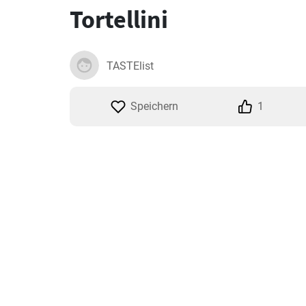
Tortellini
TASTElist
Speichern
1