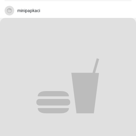
minipapkaci