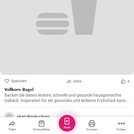
Speichern
Aktie
4
Vollkorn-Bagel
Backen Sie dieses leckere, schnelle und gesunde hausgemachte
Gebäck. Inspiration für ein gesundes und leckeres Frühstück kann
man nie genug haben.
skatulkavkuchyni
Reels
Teilen
Einkaufsliste
Drucken
Folgen