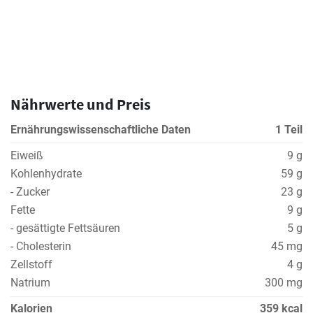
Nährwerte und Preis
Ernährungswissenschaftliche Daten
1 Teil
Eiweiß
9 g
Kohlenhydrate
59 g
- Zucker
23 g
Fette
9 g
- gesättigte Fettsäuren
5 g
- Cholesterin
45 mg
Zellstoff
4 g
Natrium
300 mg
Kalorien
359 kcal