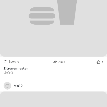
Speichern
Aktie
6
Zitronennester
🍋🍋🍋
Mis12