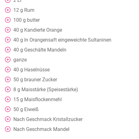
2
Ei
12
g
Rum
100
g
butter
40
g
Kandierte Orange
40
g
In Orangensaft eingeweichte Sultaninen
40
g
Geschälte Mandeln
ganze
40
g
Haselnüsse
50
g
brauner Zucker
8
g
Maisstärke (Speisestärke)
15
g
Maisflockenmehl
50
g
Eiweiß
Nach Geschmack
Kristallzucker
Nach Geschmack
Mandel