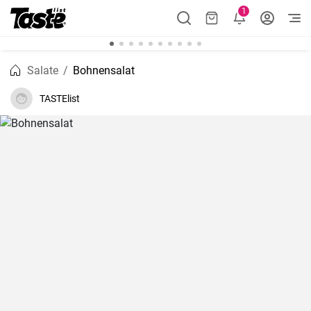
1
Salate
Bohnensalat
TASTElist