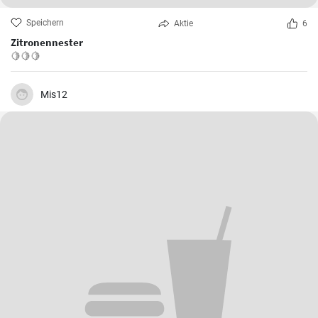
Speichern
Aktie
6
Zitronennester
🍋🍋🍋
Mis12