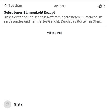
Speichern
Aktie
5
Gebratener Blumenkohl Rezept
Dieses einfache und schnelle Rezept für gerösteten Blumenkohl ist
ein gesundes und nahrhaftes Gericht. Durch das Rösten im Ofen
erhält der Blumenkohl einen wunderbar süßen und nussigen
Geschmack. Servieren Sie ihn als Beilage oder als Hauptgericht.
WERBUNG
Greta