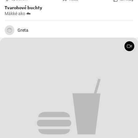
Tvarohové buchty
Mäkké ako ☁️
Greta