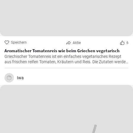
Speichern
Aktie
6
Aromatischer Tomatenreis wie beim Griechen vegetarisch
Griechischer Tomatenreis ist ein einfaches vegetarisches Rezept
aus frischen reifen Tomaten, Kräutern und Reis. Die Zutaten werden
zusammen gekocht und als vegetarische Hauptspeise zu Brot oder
Fetakäse genossen. Schnell und einfach zubereitet.
Iwa