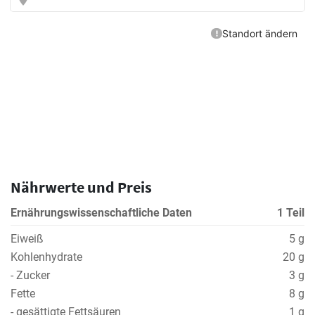
Nährwerte und Preis
Ernährungswissenschaftliche Daten
1 Teil
Eiweiß
5 g
Kohlenhydrate
20 g
- Zucker
3 g
Fette
8 g
- gesättigte Fettsäuren
1 g