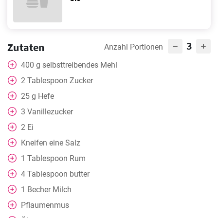
3
Zutaten
Anzahl Portionen
400
g
selbsttreibendes Mehl
2
Tablespoon
Zucker
25
g
Hefe
3
Vanillezucker
2
Ei
Kneifen
eine Salz
1
Tablespoon
Rum
4
Tablespoon
butter
1
Becher
Milch
Pflaumenmus