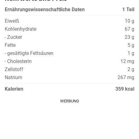
Ernährungswissenschaftliche Daten
1 Teil
Eiweiß
10 g
Kohlenhydrate
67 g
- Zucker
23 g
Fette
5 g
- gesättigte Fettsäuren
1 g
- Cholesterin
12 mg
Zellstoff
2 g
Natrium
267 mg
Kalorien
359 kcal
WERBUNG