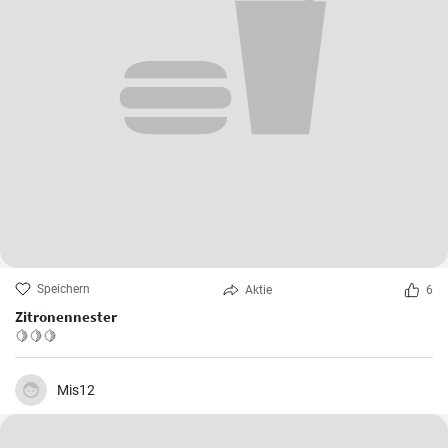
Speichern
Aktie
6
Zitronennester
🍋🍋🍋
Mis12