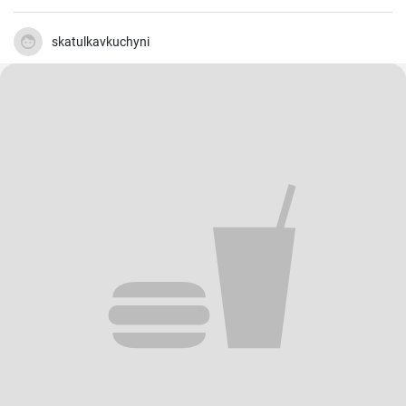
man nie genug haben.
skatulkavkuchyni