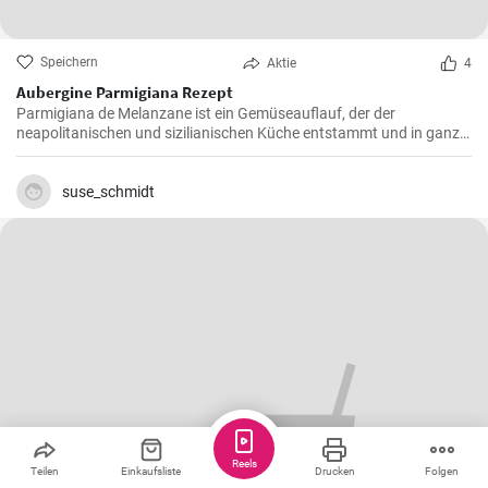
Speichern
Aktie
4
Aubergine Parmigiana Rezept
Parmigiana de Melanzane ist ein Gemüseauflauf, der der
neapolitanischen und sizilianischen Küche entstammt und in ganz
Süditalien verbreitet ist. Melanzane - deutsch sind Auberginen
welche mit Parmesan Käse und Mozzarella überbacken werden.
suse_schmidt
Reels
Teilen
Einkaufsliste
Drucken
Folgen