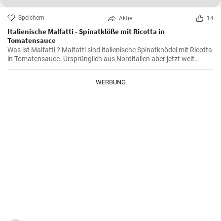
Speichern
Aktie
14
Italienische Malfatti - Spinatklöße mit Ricotta in
Tomatensauce
Was ist Malfatti ? Malfatti sind italienische Spinatknödel mit Ricotta
in Tomatensauce. Ursprünglich aus Norditalien aber jetzt weit
verbreitet in ganz Italien werden die Spinat Ricotta Klöße mit
Parmesan serviert. Malfatti bedeutet unperfekt auf deutsch.
WERBUNG