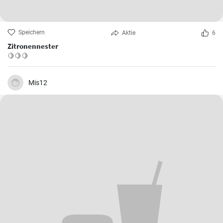
Speichern
Aktie
6
Zitronennester
🍋🍋🍋
Mis12