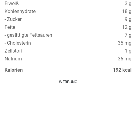
Eiweiß
3 g
Kohlenhydrate
18 g
- Zucker
9 g
Fette
12 g
- gesättigte Fettsäuren
7 g
- Cholesterin
35 mg
Zellstoff
1 g
Natrium
36 mg
Kalorien
192 kcal
WERBUNG