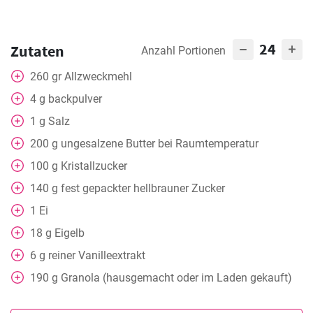
24
Zutaten
Anzahl Portionen
260
gr
Allzweckmehl
4
g
backpulver
1
g
Salz
200
g
ungesalzene Butter bei Raumtemperatur
100
g
Kristallzucker
140
g
fest gepackter hellbrauner Zucker
1
Ei
18
g
Eigelb
6
g
reiner Vanilleextrakt
190
g
Granola (hausgemacht oder im Laden gekauft)