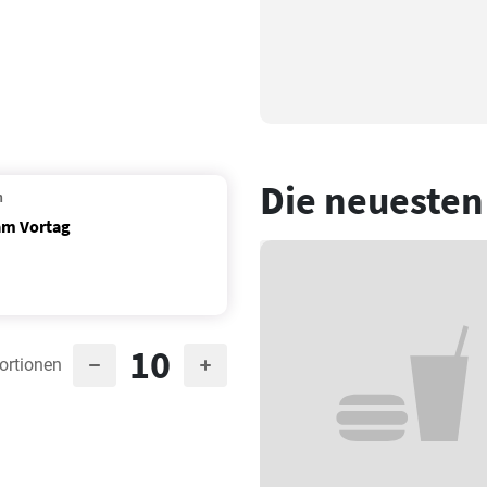
Die neuesten
n
am Vortag
10
ortionen