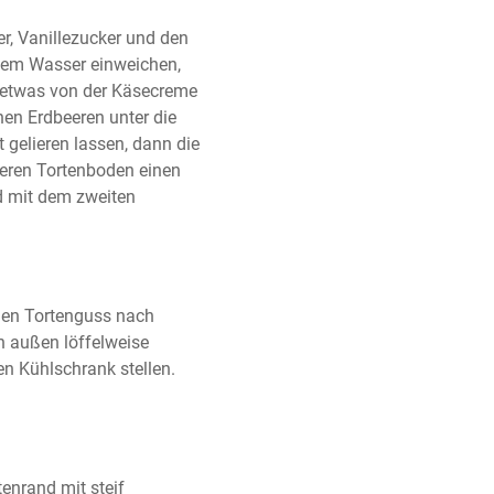
r, Vanillezucker und den 
ltem Wasser einweichen, 
t etwas von der Käsecreme 
en Erdbeeren unter die 
gelieren lassen, dann die 
eren Tortenboden einen 
d mit dem zweiten 
 Den Tortenguss nach 
 außen löffelweise 
n Kühlschrank stellen. 
nrand mit steif 