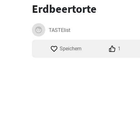
Erdbeertorte
TASTElist
Speichern
1