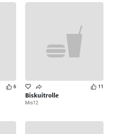
6
11
Biskuitrolle
Mis12