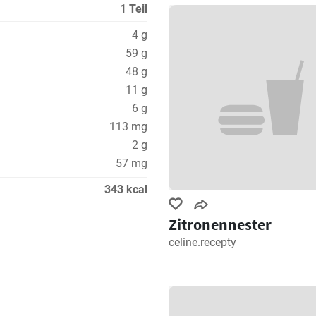
1 Teil
4 g
59 g
48 g
11 g
6 g
113 mg
2 g
57 mg
343 kcal
Zitronennester
celine.recepty