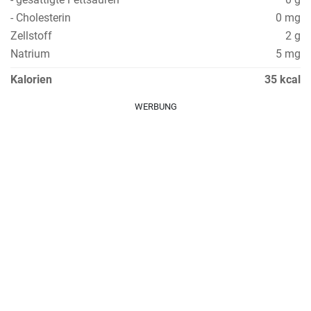
- Cholesterin
0 mg
Zellstoff
2 g
Natrium
5 mg
Kalorien
35 kcal
WERBUNG