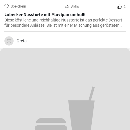
Speichern
Aktie
2
Lübecker Nusstorte mit Marzipan umhüllt
Diese köstliche und reichhaltige Nusstorte ist das perfekte Dessert
für besondere Anlässe. Sie ist mit einer Mischung aus gerösteten
Nüssen und einer cremigen Füllung gefüllt, die von einer knackigen
Schicht Marzipan umhüllt wird.
Greta