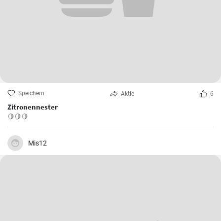
Speichern
Aktie
6
Zitronennester
🍋🍋🍋
Mis12