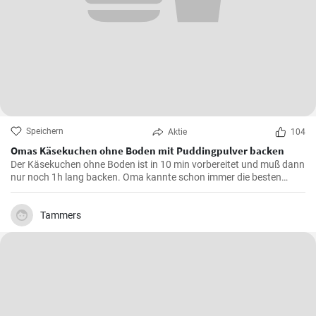
Speichern
Aktie
104
Omas Käsekuchen ohne Boden mit Puddingpulver backen
Der Käsekuchen ohne Boden ist in 10 min vorbereitet und muß dann
nur noch 1h lang backen. Oma kannte schon immer die besten
Käsekuchen Rezepte für den Kaffeetisch und dieser wird mit Vanille
Puddingpulver stabilisiert.
Tammers