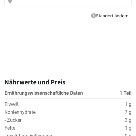
Nährwerte und Preis
Ernährungswissenschaftliche Daten
1 Teil
Eiweiß
1 g
Kohlenhydrate
7 g
- Zucker
3 g
Fette
1 g
- gesättigte Fettsäuren
0 g