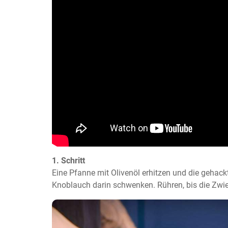
1. Schritt
Eine Pfanne mit Olivenöl erhitzen und die gehac
Knoblauch darin schwenken. Rühren, bis die Zwie