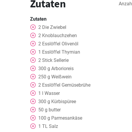
Zutaten
Anzah
Zutaten
2
Die Zwiebel
2
Knoblauchzehen
2
Esslöffel
Olivenöl
1
Esslöffel
Thymian
2
Stick
Sellerie
300
g
Arborioreis
250
g
Weißwein
2
Esslöffel
Gemüsebrühe
1
l
Wasser
300
g
Kürbispüree
50
g
butter
100
g
Parmesankäse
1
TL
Salz