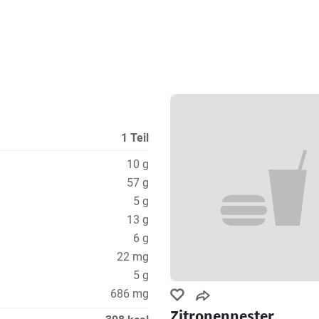
1 Teil
10 g
57 g
5 g
13 g
6 g
22 mg
5 g
686 mg
Zitronennester