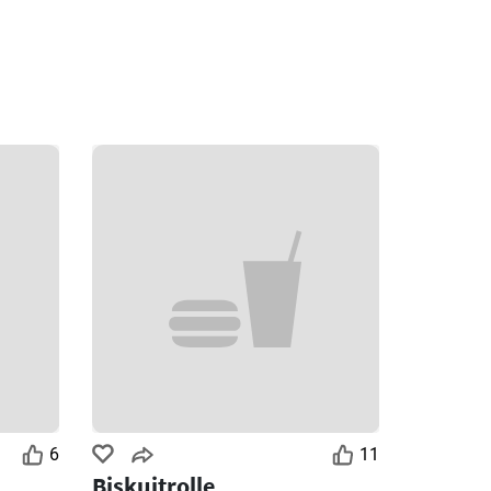
6
11
Biskuitrolle