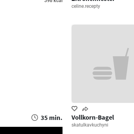
398 kcal
celine.recepty
Vollkorn-Bagel
35 min.
skatulkavkuchyni