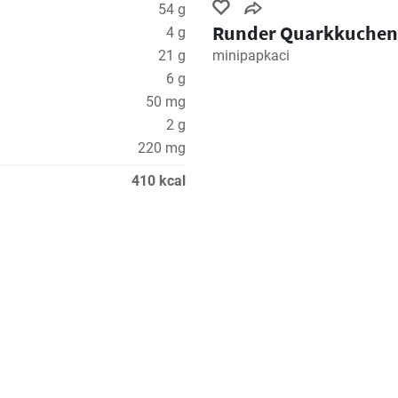
54 g
Runder Quarkkuchen
4 g
21 g
minipapkaci
6 g
50 mg
2 g
220 mg
410 kcal