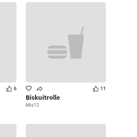
6
11
Biskuitrolle
Mis12