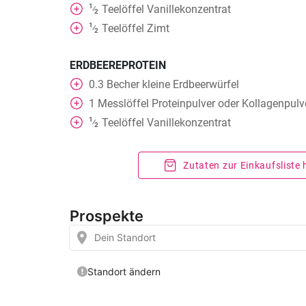
1
Teelöffel
Vanillekonzentrat
⁄
2
1
Teelöffel
Zimt
⁄
2
ERDBEEREPROTEIN
0.3
Becher
kleine Erdbeerwürfel
1
Messlöffel Proteinpulver oder Kollagenpulv
1
Teelöffel
Vanillekonzentrat
⁄
2
Zutaten zur Einkaufsliste