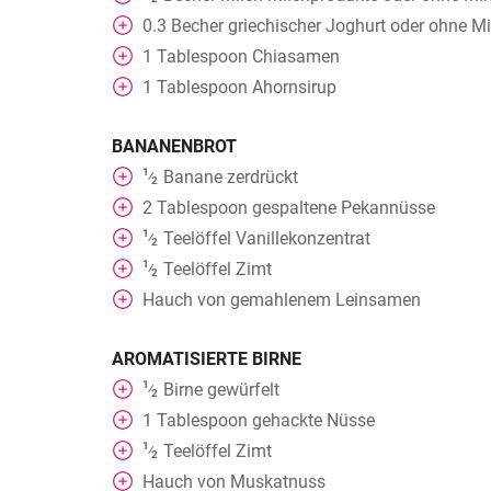
0.3
Becher
griechischer Joghurt oder ohne Mi
1
Tablespoon
Chiasamen
1
Tablespoon
Ahornsirup
BANANENBROT
1
Banane zerdrückt
⁄
2
2
Tablespoon
gespaltene Pekannüsse
1
Teelöffel
Vanillekonzentrat
⁄
2
1
Teelöffel
Zimt
⁄
2
Hauch von gemahlenem Leinsamen
AROMATISIERTE BIRNE
1
Birne gewürfelt
⁄
2
1
Tablespoon
gehackte Nüsse
1
Teelöffel
Zimt
⁄
2
Hauch von Muskatnuss