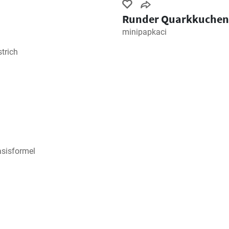
Runder Quarkkuchen
minipapkaci
trich
asisformel