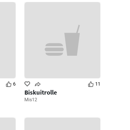
6
11
Biskuitrolle
Mis12