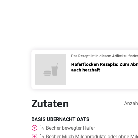
Das Rezept ist in diesem Artikel zu finde
Haferflocken Rezepte: Zum Ab
auch herzhaft
Zutaten
Anzah
BASIS ÜBERNACHT OATS
1
Becher
bewegter Hafer
⁄
2
1
Becher
Milch Milchprodukte oder ohne Mi
⁄
2