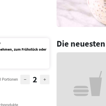
Die neuesten
n
nehmen, zum Frühstück oder
2
l Portionen
lchprodukte