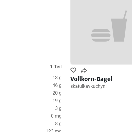
1 Teil
Vollkorn-Bagel
13 g
46 g
skatulkavkuchyni
20 g
19 g
3 g
0 mg
8 g
123 mg