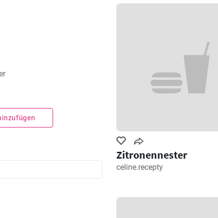
er
 hinzufügen
Zitronennester
celine.recepty