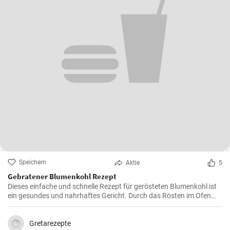
Speichern
Aktie
5
Gebratener Blumenkohl Rezept
Dieses einfache und schnelle Rezept für gerösteten Blumenkohl ist
ein gesundes und nahrhaftes Gericht. Durch das Rösten im Ofen
erhält der Blumenkohl einen wunderbar süßen und nussigen
Geschmack. Servieren Sie ihn als Beilage oder als Hauptgericht.
Gretarezepte