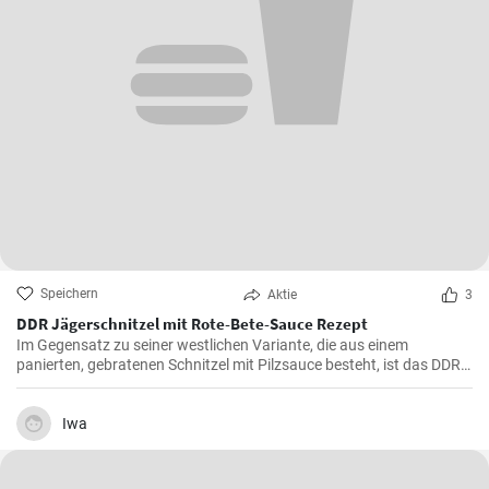
Speichern
Aktie
3
DDR Jägerschnitzel mit Rote-Bete-Sauce Rezept
Im Gegensatz zu seiner westlichen Variante, die aus einem
panierten, gebratenen Schnitzel mit Pilzsauce besteht, ist das DDR-
Jägerschnitzel ein paniertes Jagdwurstschnitzel mit
Tomatensauce. Ein deftiges und schnelles Gericht, das eine
Mahlzeit für die ganze Familie oder Freunde bietet.
Iwa