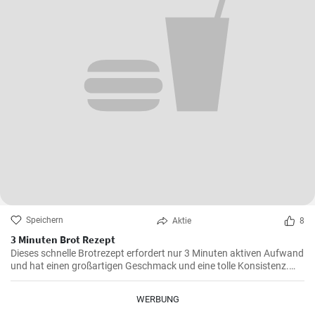
Speichern
Aktie
8
3 Minuten Brot Rezept
Dieses schnelle Brotrezept erfordert nur 3 Minuten aktiven Aufwand
und hat einen großartigen Geschmack und eine tolle Konsistenz.
Dieses Brot eignet sich perfekt für den täglichen Verzehr und ist
besonders praktisch, wenn die Zeit knapp ist.
WERBUNG