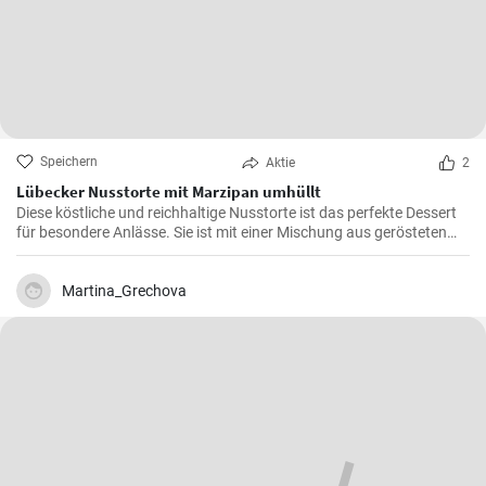
Speichern
Aktie
2
Lübecker Nusstorte mit Marzipan umhüllt
Diese köstliche und reichhaltige Nusstorte ist das perfekte Dessert
für besondere Anlässe. Sie ist mit einer Mischung aus gerösteten
Nüssen und einer cremigen Füllung gefüllt, die von einer knackigen
Schicht Marzipan umhüllt wird.
Martina_Grechova