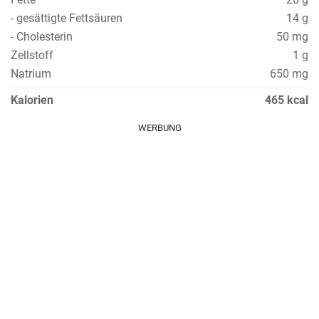
- gesättigte Fettsäuren
14 g
- Cholesterin
50 mg
Zellstoff
1 g
Natrium
650 mg
Kalorien
465 kcal
WERBUNG