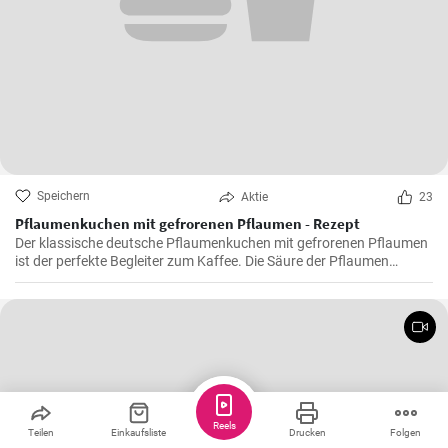
Speichern
Aktie
23
Pflaumenkuchen mit gefrorenen Pflaumen - Rezept
Der klassische deutsche Pflaumenkuchen mit gefrorenen Pflaumen
ist der perfekte Begleiter zum Kaffee. Die Säure der Pflaumen
kombiniert mit der Süße des Kuchenteigs ergibt ein harmonisches
Geschmackserlebnis.
Reels
Teilen
Einkaufsliste
Drucken
Folgen