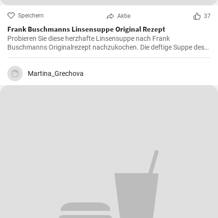
Speichern
Aktie
37
Frank Buschmanns Linsensuppe Original Rezept
Probieren Sie diese herzhafte Linsensuppe nach Frank
Buschmanns Originalrezept nachzukochen. Die deftige Suppe des
Starkochs wird mit Linsen, verschiedenen Gewürzen und
Gemüsesorten zubereitet und mit Würstchenstücken angereichert.
Ein herzhaftes Familien Essen !
Martina_Grechova