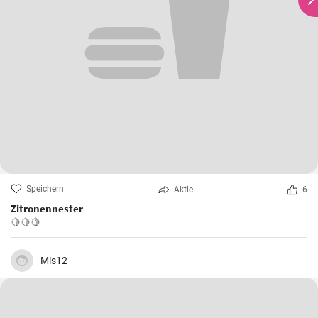
Speichern
Aktie
6
Zitronennester
🍋🍋🍋
Mis12