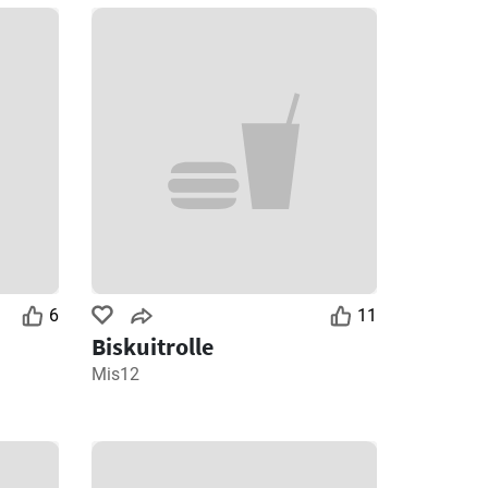
6
11
Biskuitrolle
Mis12