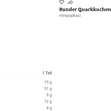
Runder Quarkkuchen
minipapkaci
1 Teil
15 g
51 g
9 g
12 g
4 g