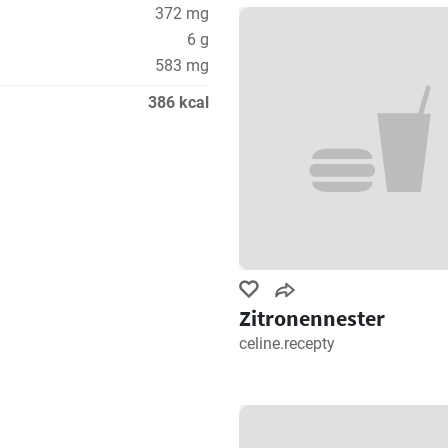
372 mg
6 g
583 mg
386 kcal
Zitronennester
celine.recepty