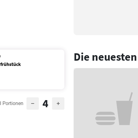
Die neuesten
n
rfrühstück
4
l Portionen