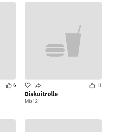
6
11
Biskuitrolle
Mis12