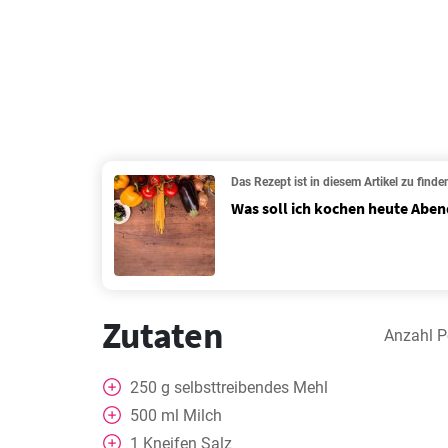
Das Rezept ist in diesem Artikel zu finde
Was soll ich kochen heute Aben
Zutaten
Anzahl P
250
g
selbsttreibendes Mehl
500
ml
Milch
1
Kneifen
Salz