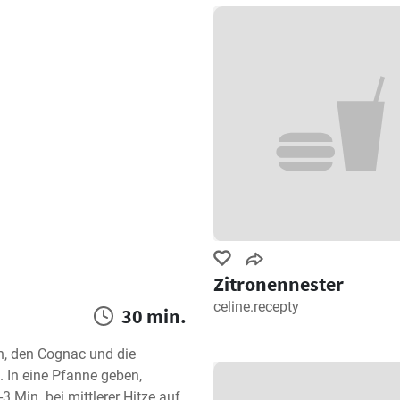
Zitronennester
celine.recepty
30 min.
n, den Cognac und die 
 In eine Pfanne geben, 
3 Min. bei mittlerer Hitze auf 