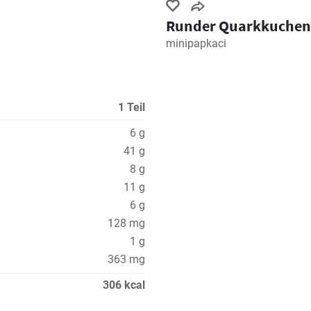
Runder Quarkkuchen
minipapkaci
1 Teil
6 g
41 g
8 g
11 g
6 g
128 mg
1 g
363 mg
306 kcal