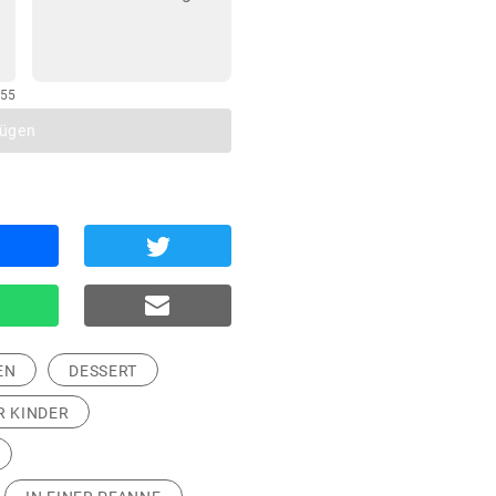
255
fügen
EN
DESSERT
R KINDER