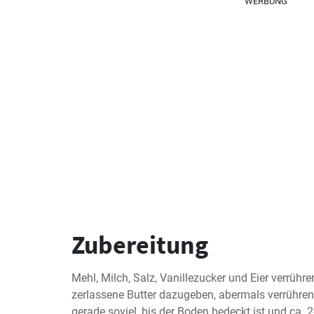
WERBUNG
Zubereitung
Mehl, Milch, Salz, Vanillezucker und Eier verrühre
zerlassene Butter dazugeben, abermals verrühren.
gerade soviel, bis der Boden bedeckt ist und ca. 2-