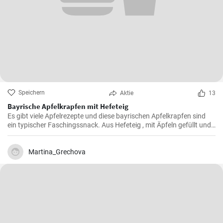
Speichern
Aktie
13
Bayrische Apfelkrapfen mit Hefeteig
Es gibt viele Apfelrezepte und diese bayrischen Apfelkrapfen sind
ein typischer Faschingssnack. Aus Hefeteig , mit Äpfeln gefüllt und
saftig frittiert werden sie nachher in Zimtzucker gewälzt und frisch
genossen.
Martina_Grechova