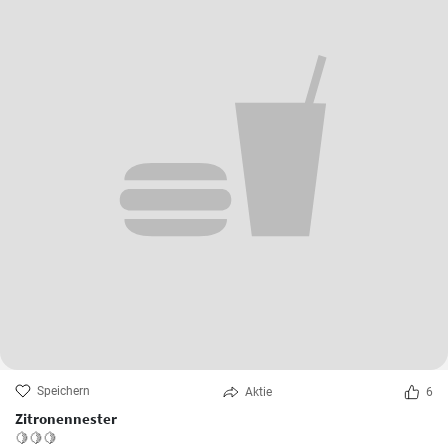
Speichern
Aktie
6
Zitronennester
🍋🍋🍋