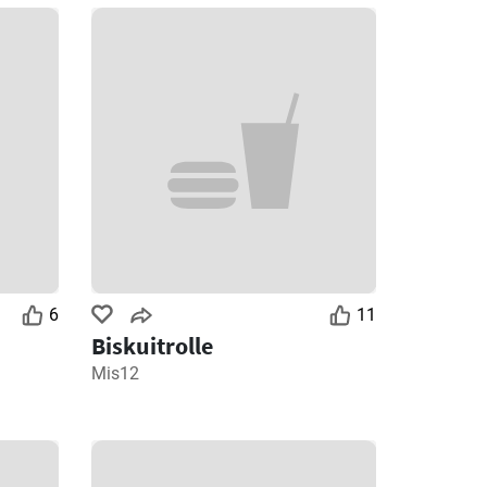
6
11
Biskuitrolle
Mis12