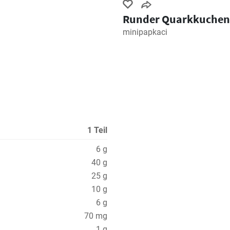
Runder Quarkkuchen
minipapkaci
1 Teil
6 g
40 g
25 g
10 g
6 g
70 mg
1 g