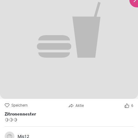
Speichern
Aktie
6
Zitronennester
🍋🍋🍋
Mis12