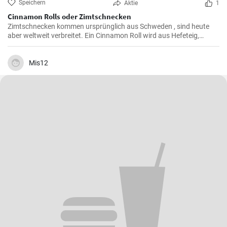
Speichern
Aktie
1
Cinnamon Rolls oder Zimtschnecken
Zimtschnecken kommen ursprünglich aus Schweden , sind heute
aber weltweit verbreitet. Ein Cinnamon Roll wird aus Hefeteig,
Butter, Zimt und Zucker zubereitet . Ihre Kinder und Kaffeegäste
werden es lieben.
Mis12