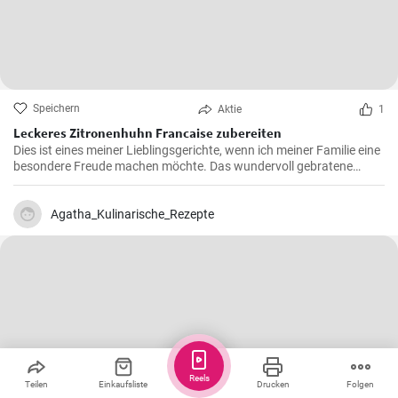
Speichern
Aktie
1
Leckeres Zitronenhuhn Francaise zubereiten
Dies ist eines meiner Lieblingsgerichte, wenn ich meiner Familie eine
besondere Freude machen möchte. Das wundervoll gebratene
Hähnchen, mariniert in cremigem Eierteig und überzogen mit einer
zitronigen Sauce, ist immer wieder beeindruckend. Glauben Sie mir,
wenn Sie dieses schmackhafte Chicken Francaise einmal probiert
Agatha_Kulinarische_Rezepte
haben, werden Sie es in Ihre Liste der Lieblingsrezepte aufnehmen.
Reels
Teilen
Einkaufsliste
Drucken
Folgen