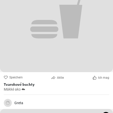
Speichern
Aktie
Ich mag
Tvarohové buchty
Mäkké ako ☁️
Greta