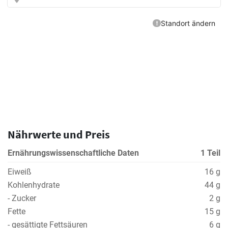
Nährwerte und Preis
Ernährungswissenschaftliche Daten
1 Teil
Eiweiß
16 g
Kohlenhydrate
44 g
- Zucker
2 g
Fette
15 g
- gesättigte Fettsäuren
6 g