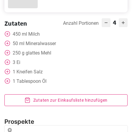
4
Zutaten
Anzahl Portionen
450
ml
Milch
50
ml
Mineralwasser
250
g
glattes Mehl
3
Ei
1
Kneifen
Salz
1
Tablespoon
Öl
Zutaten zur Einkaufsliste hinzufügen