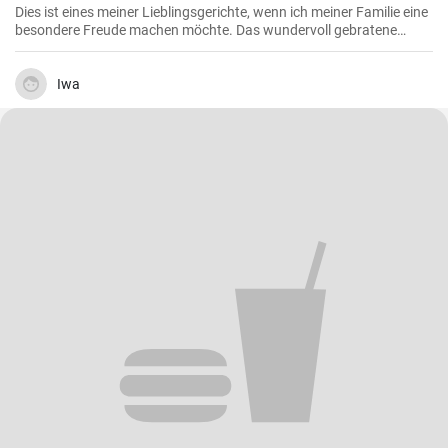
Dies ist eines meiner Lieblingsgerichte, wenn ich meiner Familie eine
besondere Freude machen möchte. Das wundervoll gebratene
Hähnchen, mariniert in cremigem Eierteig und überzogen mit einer
zitronigen Sauce, ist immer wieder beeindruckend. Glauben Sie mir,
wenn Sie dieses schmackhafte Chicken Francaise einmal probiert
Iwa
haben, werden Sie es in Ihre Liste der Lieblingsrezepte aufnehmen.