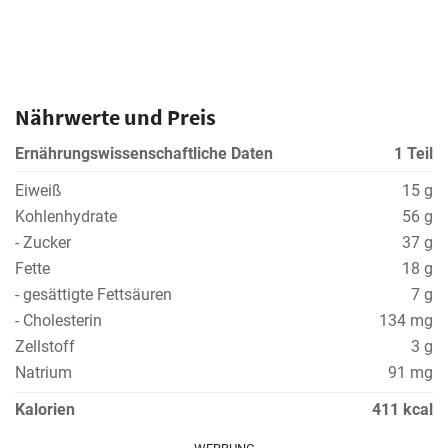
Nährwerte und Preis
Ernährungswissenschaftliche Daten
1 Teil
Eiweiß
15 g
Kohlenhydrate
56 g
- Zucker
37 g
Fette
18 g
- gesättigte Fettsäuren
7 g
- Cholesterin
134 mg
Zellstoff
3 g
Natrium
91 mg
Kalorien
411 kcal