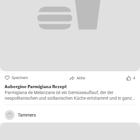
Speichern
Aktie
4
Aubergine Parmigiana Rezept
Parmigiana de Melanzane ist ein Gemüseauflauf, der der
neapolitanischen und sizilianischen Küche entstammt und in ganz
Süditalien verbreitet ist. Melanzane - deutsch sind Auberginen
welche mit Parmesan Käse und Mozzarella überbacken werden.
Tammers