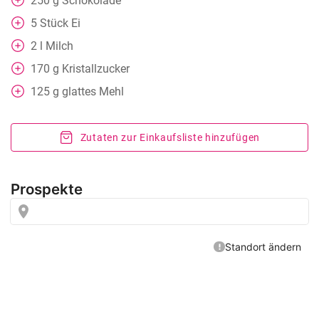
250
g
Schokolade
5
Stück
Ei
2
l
Milch
170
g
Kristallzucker
125
g
glattes Mehl
Zutaten zur Einkaufsliste hinzufügen