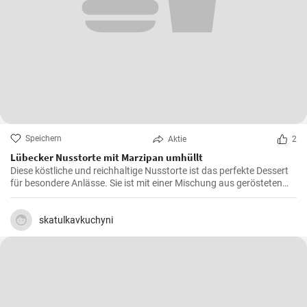
Speichern
Aktie
2
Lübecker Nusstorte mit Marzipan umhüllt
Diese köstliche und reichhaltige Nusstorte ist das perfekte Dessert
für besondere Anlässe. Sie ist mit einer Mischung aus gerösteten
Nüssen und einer cremigen Füllung gefüllt, die von einer knackigen
Schicht Marzipan umhüllt wird.
skatulkavkuchyni