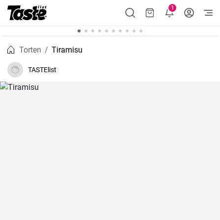
1
Torten
Tiramisu
TASTElist