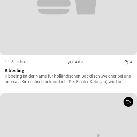
Speichern
Aktie
4
Kibbeling
Kibbeling ist der Name für holländischen Backfisch ,welcher bei uns
auch als Kirmesfisch bekannt ist . Der Fisch ( Kabeljau) wird bei
diesem Rezept in heißem Öl fritiert bis er eine knusprike Kruste hat .