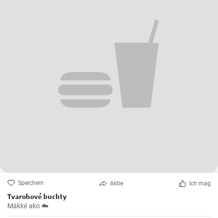
Speichern
Aktie
Ich mag
Tvarohové buchty
Mäkké ako ☁️