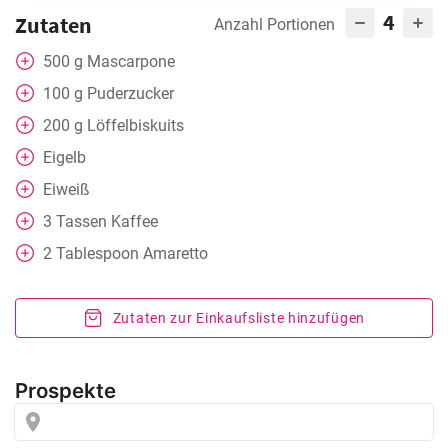
4
Zutaten
Anzahl Portionen
500
g
Mascarpone
100
g
Puderzucker
200
g
Löffelbiskuits
Eigelb
Eiweiß
3
Tassen
Kaffee
2
Tablespoon
Amaretto
Zutaten zur Einkaufsliste hinzufügen