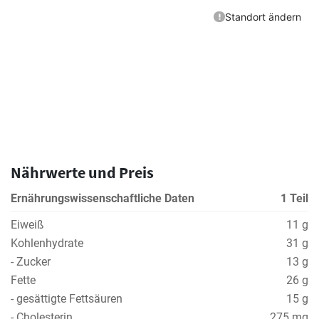
Nährwerte und Preis
Ernährungswissenschaftliche Daten
1 Teil
Eiweiß
11 g
Kohlenhydrate
31 g
- Zucker
13 g
Fette
26 g
- gesättigte Fettsäuren
15 g
- Cholesterin
275 mg