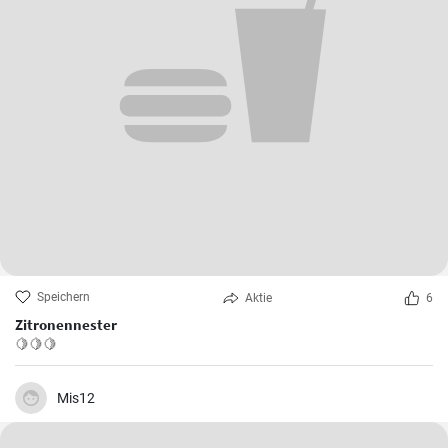
Speichern
Aktie
6
Zitronennester
🍋🍋🍋
Mis12