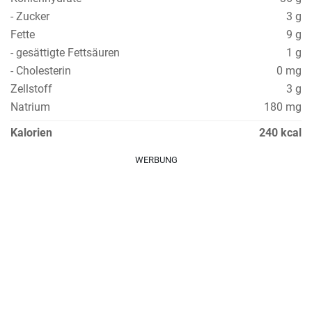
- Zucker
3 g
Fette
9 g
- gesättigte Fettsäuren
1 g
- Cholesterin
0 mg
Zellstoff
3 g
Natrium
180 mg
Kalorien
240 kcal
WERBUNG