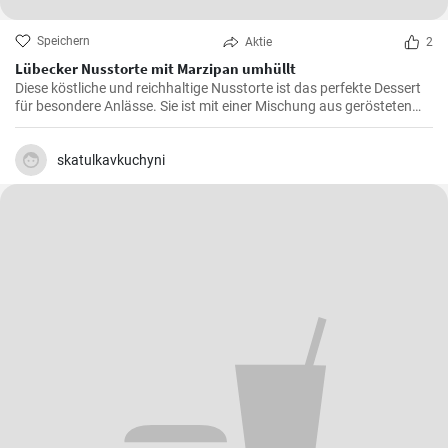
Speichern
Aktie
2
Lübecker Nusstorte mit Marzipan umhüllt
Diese köstliche und reichhaltige Nusstorte ist das perfekte Dessert
für besondere Anlässe. Sie ist mit einer Mischung aus gerösteten
Nüssen und einer cremigen Füllung gefüllt, die von einer knackigen
Schicht Marzipan umhüllt wird.
skatulkavkuchyni