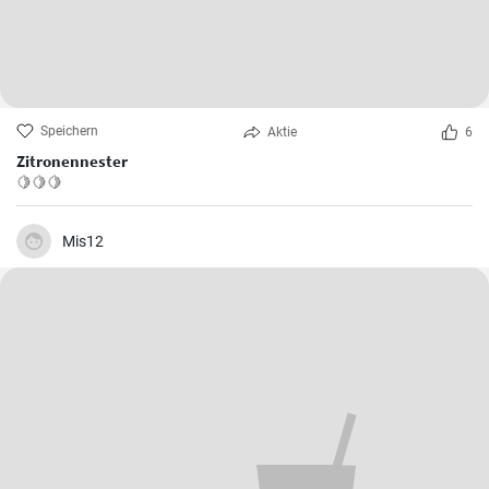
Speichern
Aktie
6
Zitronennester
🍋🍋🍋
Mis12