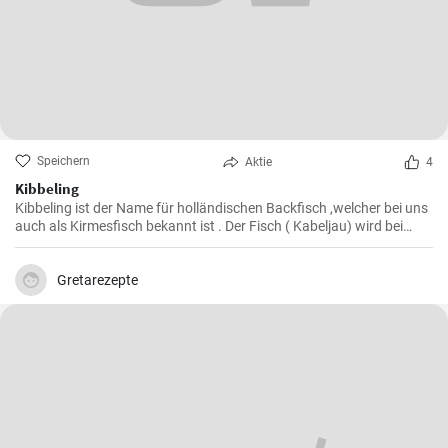
Speichern
Aktie
4
Kibbeling
Kibbeling ist der Name für holländischen Backfisch ,welcher bei uns
auch als Kirmesfisch bekannt ist . Der Fisch ( Kabeljau) wird bei
diesem Rezept in heißem Öl fritiert bis er eine knusprike Kruste hat .
Gretarezepte