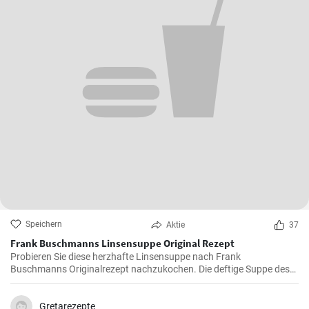
Speichern
Aktie
37
Frank Buschmanns Linsensuppe Original Rezept
Probieren Sie diese herzhafte Linsensuppe nach Frank
Buschmanns Originalrezept nachzukochen. Die deftige Suppe des
Starkochs wird mit Linsen, verschiedenen Gewürzen und
Gemüsesorten zubereitet und mit Würstchenstücken angereichert.
Ein herzhaftes Familien Essen !
Gretarezepte