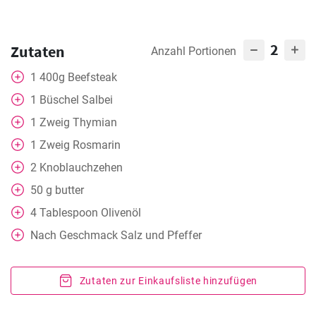
2
Zutaten
Anzahl Portionen
1
400g Beefsteak
1
Büschel Salbei
1
Zweig Thymian
1
Zweig Rosmarin
2
Knoblauchzehen
50
g
butter
4
Tablespoon
Olivenöl
Nach Geschmack
Salz und Pfeffer
Zutaten zur Einkaufsliste hinzufügen