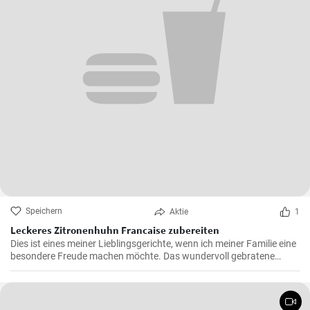
Speichern
Aktie
1
Leckeres Zitronenhuhn Francaise zubereiten
Dies ist eines meiner Lieblingsgerichte, wenn ich meiner Familie eine
besondere Freude machen möchte. Das wundervoll gebratene
Hähnchen, mariniert in cremigem Eierteig und überzogen mit einer
zitronigen Sauce, ist immer wieder beeindruckend. Glauben Sie mir,
wenn Sie dieses schmackhafte Chicken Francaise einmal probiert
haben, werden Sie es in Ihre Liste der Lieblingsrezepte aufnehmen.