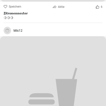
Speichern
Aktie
6
Zitronennester
🍋🍋🍋
Mis12