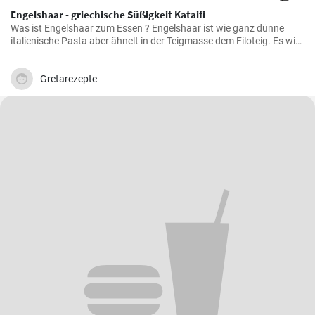
Engelshaar - griechische Süßigkeit Kataifi
Was ist Engelshaar zum Essen ? Engelshaar ist wie ganz dünne
italienische Pasta aber ähnelt in der Teigmasse dem Filoteig. Es wird
im balkanischen Raum für Süßspeisen mit Nüssen und Gewürzen
gefüllt benutzt. Schauen Sie selbst wie es geht !
Gretarezepte