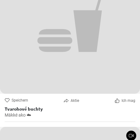
Speichern
Aktie
Ich mag
Tvarohové buchty
Mäkké ako ☁️