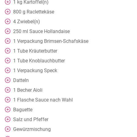
1
kg
Kartoffel(n)
800
g
Raclettekäse
4
Zwiebel(n)
250
ml
Sauce Hollandaise
1
Verpackung
Brimsen-Schafskäse
1
Tube Kräuterbutter
1
Tube Knoblauchbutter
1
Verpackung
Speck
Datteln
1
Becher
Aioli
1
Flasche Sauce nach Wahl
Baguette
Salz und Pfeffer
Gewürzmischung