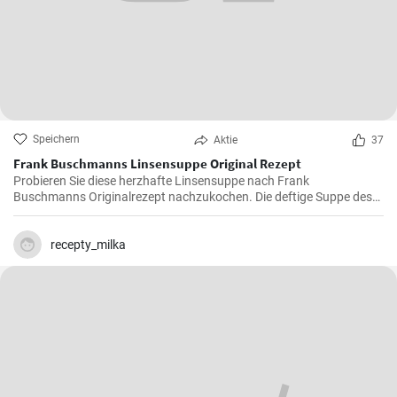
Speichern
Aktie
37
Frank Buschmanns Linsensuppe Original Rezept
Probieren Sie diese herzhafte Linsensuppe nach Frank
Buschmanns Originalrezept nachzukochen. Die deftige Suppe des
Starkochs wird mit Linsen, verschiedenen Gewürzen und
Gemüsesorten zubereitet und mit Würstchenstücken angereichert.
Ein herzhaftes Familien Essen !
recepty_milka