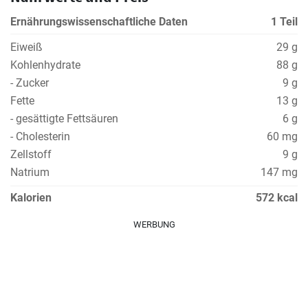
Ernährungswissenschaftliche Daten
1 Teil
Eiweiß
29 g
Kohlenhydrate
88 g
- Zucker
9 g
Fette
13 g
- gesättigte Fettsäuren
6 g
- Cholesterin
60 mg
Zellstoff
9 g
Natrium
147 mg
Kalorien
572 kcal
WERBUNG