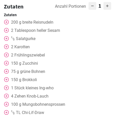
1
Zutaten
Anzahl Portionen
Zutaten
200
g
breite Reisnudeln
2
Tablespoon
heller Sesam
1
Salatgurke
⁄
2
2
Karotten
2
Frühlingszwiebel
150
g
Zucchini
75
g
grüne Bohnen
150
g
Brokkoli
1
Stück
kleines Ing-who
4
Zehen Knob-Lauch
100
g
Mungobohnensprossen
1
TL
Chi-Lif-Draw
⁄
2