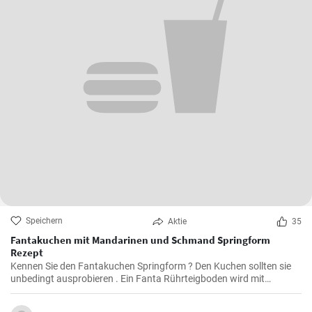
Speichern
Aktie
35
Fantakuchen mit Mandarinen und Schmand Springform
Rezept
Kennen Sie den Fantakuchen Springform ? Den Kuchen sollten sie
unbedingt ausprobieren . Ein Fanta Rührteigboden wird mit
Mandarinen und einer Schmand Sahne Füllung belegt. Fruchtig ,
cremig und lecker für alle Gäste groß und klein.