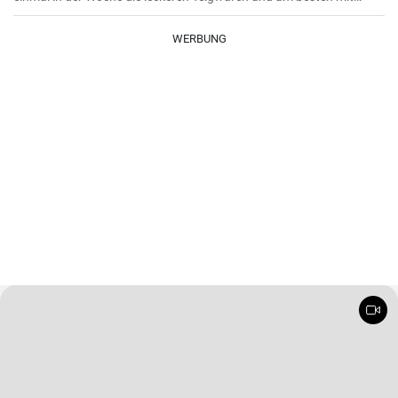
Wurstgulasch .Das Gulasch mit Paprika und Würstchen ist sehr
sättigend und lecker auch als Familienessen - ausprobieren lohnt .
WERBUNG