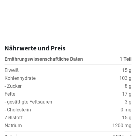
Nährwerte und Preis
Ernährungswissenschaftliche Daten
1 Teil
Eiweiß
15 g
Kohlenhydrate
103 g
- Zucker
8 g
Fette
17 g
- gesättigte Fettsäuren
3 g
- Cholesterin
0 mg
Zellstoff
15 g
Natrium
1200 mg