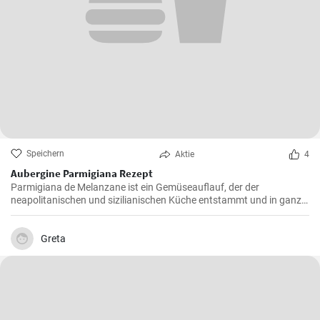
Speichern
Aktie
4
Aubergine Parmigiana Rezept
Parmigiana de Melanzane ist ein Gemüseauflauf, der der
neapolitanischen und sizilianischen Küche entstammt und in ganz
Süditalien verbreitet ist. Melanzane - deutsch sind Auberginen
welche mit Parmesan Käse und Mozzarella überbacken werden.
Greta