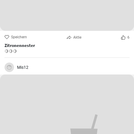
Speichern
Aktie
6
Zitronennester
🍋🍋🍋
Mis12