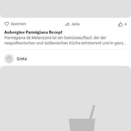
Speichern
Aktie
4
Aubergine Parmigiana Rezept
Parmigiana de Melanzane ist ein Gemüseauflauf, der der
neapolitanischen und sizilianischen Küche entstammt und in ganz
Süditalien verbreitet ist. Melanzane - deutsch sind Auberginen
welche mit Parmesan Käse und Mozzarella überbacken werden.
Greta