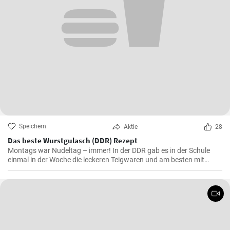
Speichern
Aktie
28
Das beste Wurstgulasch (DDR) Rezept
Montags war Nudeltag – immer! In der DDR gab es in der Schule
einmal in der Woche die leckeren Teigwaren und am besten mit
Wurstgulasch .Das Gulasch mit Paprika und Würstchen ist sehr
sättigend und lecker auch als Familienessen - ausprobieren lohnt .