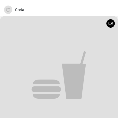
erhält der Blumenkohl einen wunderbar süßen und nussigen
Geschmack. Servieren Sie ihn als Beilage oder als Hauptgericht.
Greta