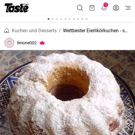
1
Kuchen und Desserts
Weltbester Eierlikörkuchen - super saftig und lecker
limone002