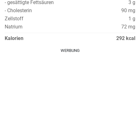
- gesättigte Fettsäuren
3 g
- Cholesterin
90 mg
Zellstoff
1 g
Natrium
72 mg
Kalorien
292 kcal
WERBUNG