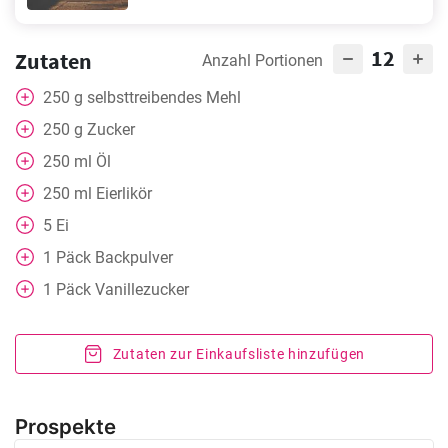
12
Zutaten
Anzahl Portionen
250
g
selbsttreibendes Mehl
250
g
Zucker
250
ml
Öl
250
ml
Eierlikör
5
Ei
1
Päck Backpulver
1
Päck Vanillezucker
Zutaten zur Einkaufsliste hinzufügen