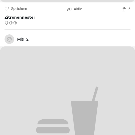
Speichern
Aktie
6
Zitronennester
🍋🍋🍋
Mis12