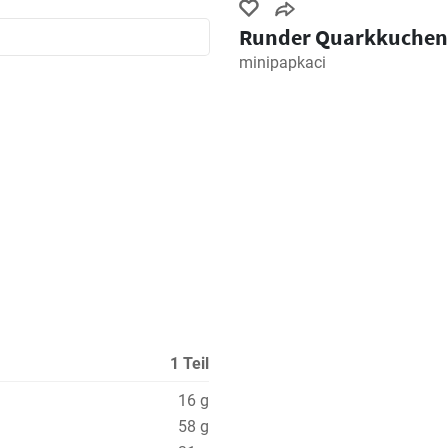
Runder Quarkkuchen
minipapkaci
1 Teil
16 g
58 g