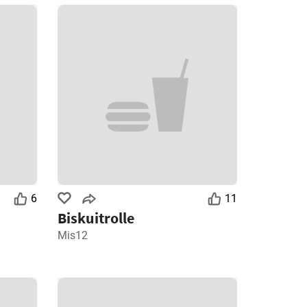
6
11
Biskuitrolle
Mis12