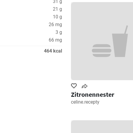
31 g
21 g
10 g
26 mg
3 g
66 mg
464 kcal
Zitronennester
celine.recepty