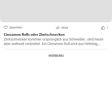
Speichern
Aktie
1
Cinnamon Rolls oder Zimtschnecken
Zimtschnecken kommen ursprünglich aus Schweden , sind heute
aber weltweit verbreitet. Ein Cinnamon Roll wird aus Hefeteig,
Butter, Zimt und Zucker zubereitet . Ihre Kinder und Kaffeegäste
werden es lieben.
WERBUNG