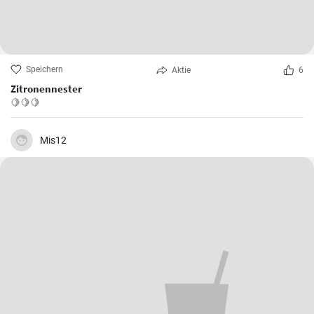
Speichern
Aktie
6
Zitronennester
🍋🍋🍋
Mis12