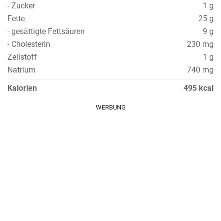
- Zucker
1 g
Fette
25 g
- gesättigte Fettsäuren
9 g
- Cholesterin
230 mg
Zellstoff
1 g
Natrium
740 mg
Kalorien
495 kcal
WERBUNG