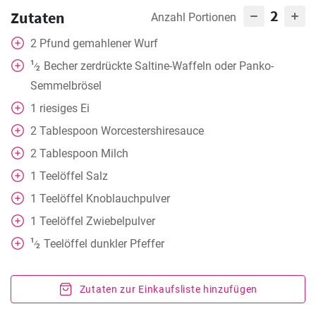
2
Zutaten
Anzahl Portionen
2
Pfund gemahlener Wurf
1
Becher
zerdrückte Saltine-Waffeln oder Panko-
⁄
2
Semmelbrösel
1
riesiges Ei
2
Tablespoon
Worcestershiresauce
2
Tablespoon
Milch
1
Teelöffel
Salz
1
Teelöffel
Knoblauchpulver
1
Teelöffel
Zwiebelpulver
1
Teelöffel
dunkler Pfeffer
⁄
2
Zutaten zur Einkaufsliste hinzufügen