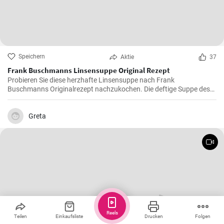
Speichern
Aktie
37
Frank Buschmanns Linsensuppe Original Rezept
Probieren Sie diese herzhafte Linsensuppe nach Frank
Buschmanns Originalrezept nachzukochen. Die deftige Suppe des
Starkochs wird mit Linsen, verschiedenen Gewürzen und
Gemüsesorten zubereitet und mit Würstchenstücken angereichert.
Ein herzhaftes Familien Essen !
Greta
Reels
Teilen
Einkaufsliste
Drucken
Folgen