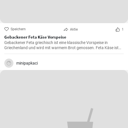
Speichern
Aktie
1
Gebackener Feta Käse Vorspeise
Gebackener Feta griechisch ist eine klassische Vorspeise in
Griechenland und wird mit warmem Brot genossen. Feta Käse ist
aus Schafsmilch und schmeckt pikant aber nicht zu salzig .
Gebackener Feta im Ofen ist besonders köstlich. Probieren sie es
aus.
minipapkaci