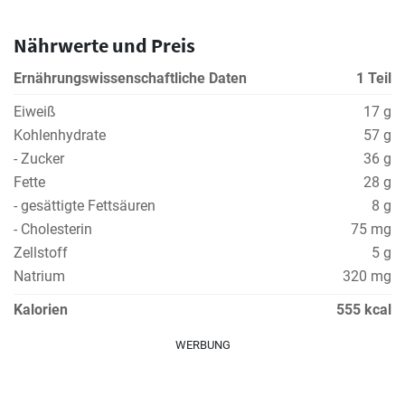
Nährwerte und Preis
Ernährungswissenschaftliche Daten
1 Teil
Eiweiß
17 g
Kohlenhydrate
57 g
- Zucker
36 g
Fette
28 g
- gesättigte Fettsäuren
8 g
- Cholesterin
75 mg
Zellstoff
5 g
Natrium
320 mg
Kalorien
555 kcal
WERBUNG