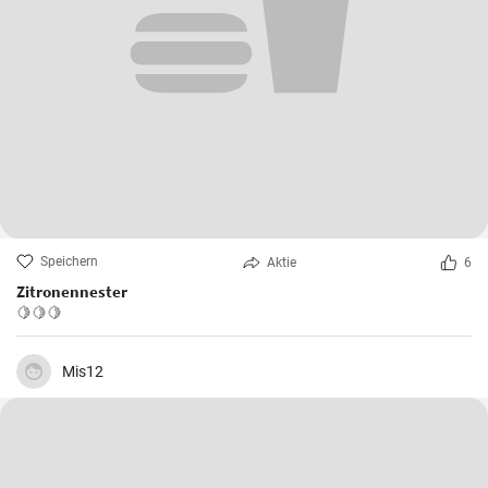
Speichern
Aktie
6
Zitronennester
🍋🍋🍋
Mis12