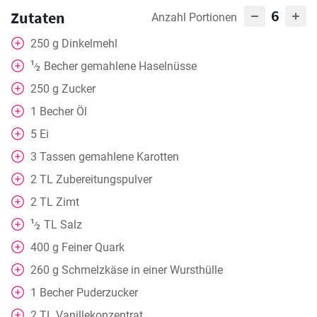
6
Zutaten
Anzahl Portionen
250
g
Dinkelmehl
1
Becher
gemahlene Haselnüsse
⁄
2
250
g
Zucker
1
Becher
Öl
5
Ei
3
Tassen
gemahlene Karotten
2
TL
Zubereitungspulver
2
TL
Zimt
1
TL
Salz
⁄
2
400
g
Feiner Quark
260
g
Schmelzkäse in einer Wursthülle
1
Becher
Puderzucker
2
TL
Vanillekonzentrat