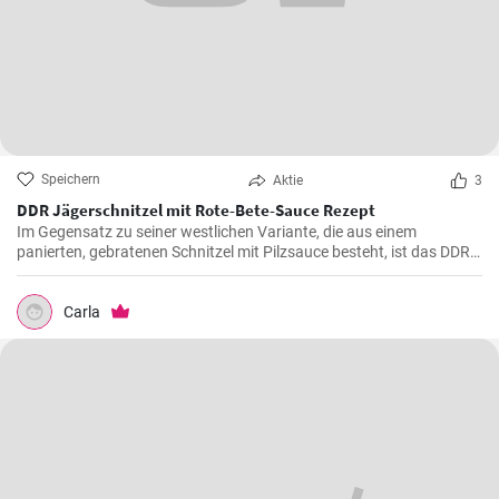
Speichern
Aktie
3
DDR Jägerschnitzel mit Rote-Bete-Sauce Rezept
Im Gegensatz zu seiner westlichen Variante, die aus einem
panierten, gebratenen Schnitzel mit Pilzsauce besteht, ist das DDR-
Jägerschnitzel ein paniertes Jagdwurstschnitzel mit
Tomatensauce. Ein deftiges und schnelles Gericht, das eine
Mahlzeit für die ganze Familie oder Freunde bietet.
Carla