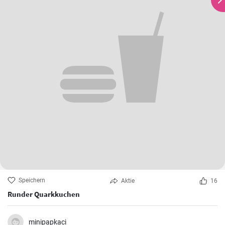
Speichern
Aktie
16
Runder Quarkkuchen
minipapkaci