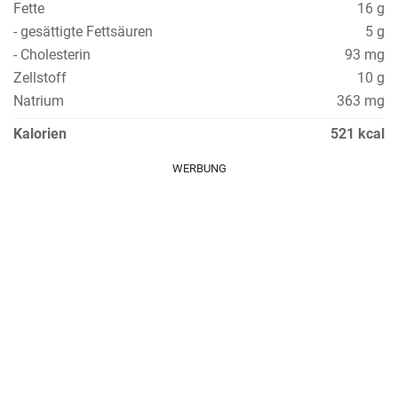
Fette
16 g
- gesättigte Fettsäuren
5 g
- Cholesterin
93 mg
Zellstoff
10 g
Natrium
363 mg
Kalorien
521 kcal
WERBUNG