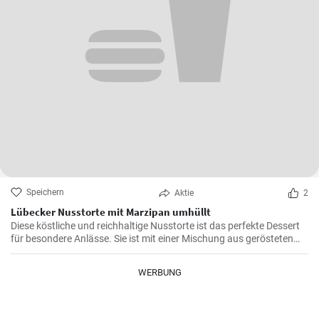
Speichern
Aktie
2
Lübecker Nusstorte mit Marzipan umhüllt
Diese köstliche und reichhaltige Nusstorte ist das perfekte Dessert
für besondere Anlässe. Sie ist mit einer Mischung aus gerösteten
Nüssen und einer cremigen Füllung gefüllt, die von einer knackigen
Schicht Marzipan umhüllt wird.
WERBUNG