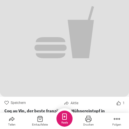
Speichern
Aktie
1
Coq au Vin, der beste französische Hühnereintopf in
Rotweinsoße
Bei diesem französischen Klassiker dreht sich alles um saftige
Reels
Teilen
Einkaufsliste
Drucken
Folgen
Hähnchenteile mit Knochen, die in einer glänzenden, verführerisch