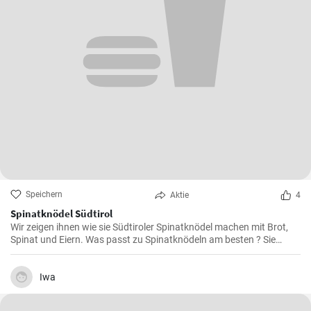
Speichern
Aktie
4
Spinatknödel Südtirol
Wir zeigen ihnen wie sie Südtiroler Spinatknödel machen mit Brot,
Spinat und Eiern. Was passt zu Spinatknödeln am besten ? Sie
werden mit flüssiger Butter übergossen und mit Parmesamkäse
besteut. Ein Gaumenschmaus aus Österreich .
Iwa