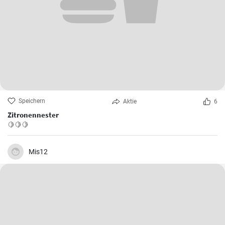
Speichern
Aktie
6
Zitronennester
🍋🍋🍋
Mis12