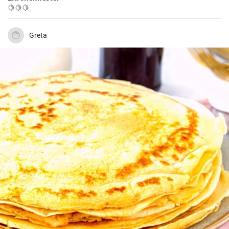
🍋🍋🍋
Greta