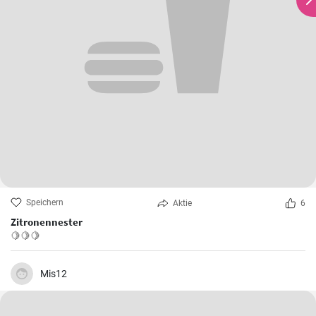
Speichern
Aktie
6
Zitronennester
🍋🍋🍋
Mis12