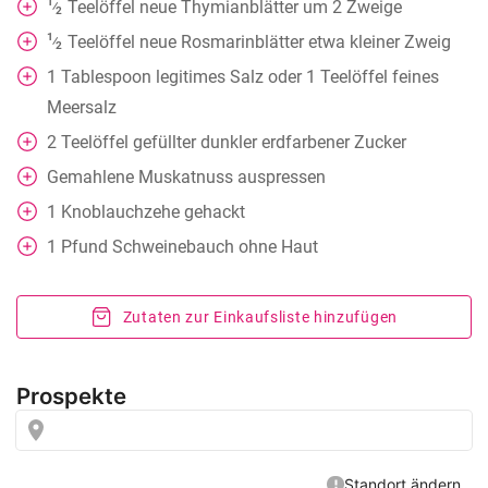
1
Teelöffel
neue Thymianblätter um 2 Zweige
⁄
2
1
Teelöffel
neue Rosmarinblätter etwa kleiner Zweig
⁄
2
1
Tablespoon
legitimes Salz oder 1 Teelöffel feines
Meersalz
2
Teelöffel
gefüllter dunkler erdfarbener Zucker
Gemahlene Muskatnuss auspressen
1
Knoblauchzehe gehackt
1
Pfund Schweinebauch ohne Haut
Zutaten zur Einkaufsliste hinzufügen