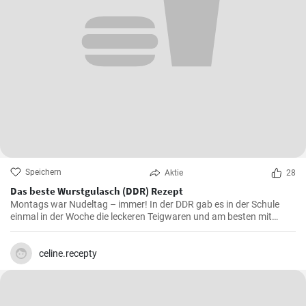
Speichern
Aktie
28
Das beste Wurstgulasch (DDR) Rezept
Montags war Nudeltag – immer! In der DDR gab es in der Schule
einmal in der Woche die leckeren Teigwaren und am besten mit
Wurstgulasch .Das Gulasch mit Paprika und Würstchen ist sehr
sättigend und lecker auch als Familienessen - ausprobieren lohnt .
celine.recepty