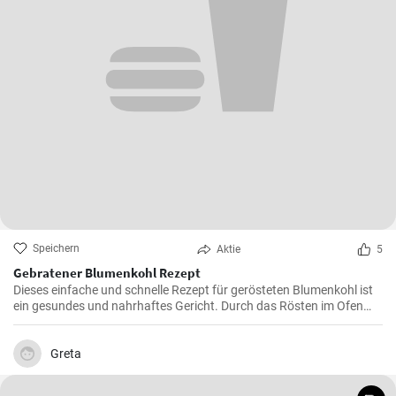
Speichern
Aktie
5
Gebratener Blumenkohl Rezept
Dieses einfache und schnelle Rezept für gerösteten Blumenkohl ist
ein gesundes und nahrhaftes Gericht. Durch das Rösten im Ofen
erhält der Blumenkohl einen wunderbar süßen und nussigen
Geschmack. Servieren Sie ihn als Beilage oder als Hauptgericht.
Greta