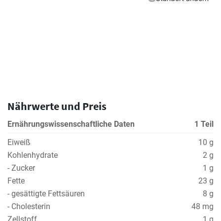
Nährwerte und Preis
Ernährungswissenschaftliche Daten
1 Teil
Eiweiß
10 g
Kohlenhydrate
2 g
- Zucker
1 g
Fette
23 g
- gesättigte Fettsäuren
8 g
- Cholesterin
48 mg
Zellstoff
1 g