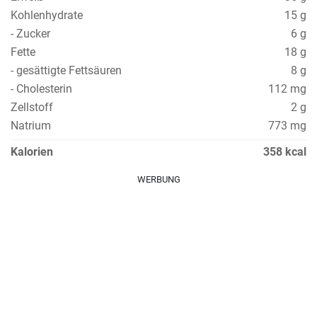
Kohlenhydrate
15 g
- Zucker
6 g
Fette
18 g
- gesättigte Fettsäuren
8 g
- Cholesterin
112 mg
Zellstoff
2 g
Natrium
773 mg
Kalorien
358 kcal
WERBUNG