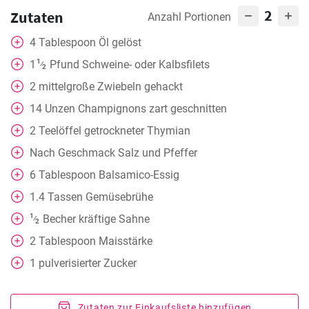
2
Zutaten
Anzahl Portionen
4
Tablespoon
Öl gelöst
1
1
Pfund Schweine- oder Kalbsfilets
⁄
2
2
mittelgroße Zwiebeln gehackt
14
Unzen Champignons zart geschnitten
2
Teelöffel
getrockneter Thymian
Nach Geschmack
Salz und Pfeffer
6
Tablespoon
Balsamico-Essig
1.4
Tassen
Gemüsebrühe
1
Becher
kräftige Sahne
⁄
2
2
Tablespoon
Maisstärke
1
pulverisierter Zucker
Zutaten zur Einkaufsliste hinzufügen