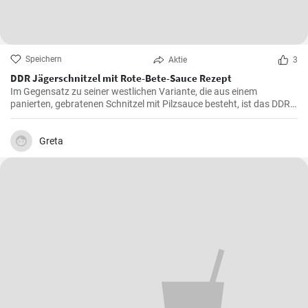
Speichern
Aktie
3
DDR Jägerschnitzel mit Rote-Bete-Sauce Rezept
Im Gegensatz zu seiner westlichen Variante, die aus einem
panierten, gebratenen Schnitzel mit Pilzsauce besteht, ist das DDR-
Jägerschnitzel ein paniertes Jagdwurstschnitzel mit
Tomatensauce. Ein deftiges und schnelles Gericht, das eine
Mahlzeit für die ganze Familie oder Freunde bietet.
Greta