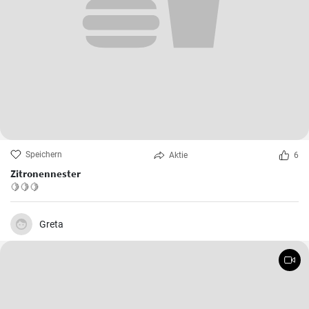
Speichern
Aktie
6
Zitronennester
🍋🍋🍋
Greta