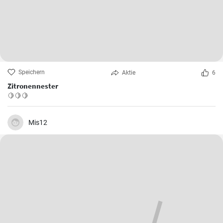
Speichern
Aktie
6
Zitronennester
🍋🍋🍋
Mis12