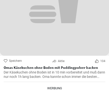
Speichern
Aktie
104
Omas Käsekuchen ohne Boden mit Puddingpulver backen
Der Käsekuchen ohne Boden ist in 10 min vorbereitet und muß dann
nur noch 1h lang backen. Oma kannte schon immer die besten
Käsekuchen Rezepte für den Kaffeetisch und dieser wird mit Vanille
Puddingpulver stabilisiert.
WERBUNG