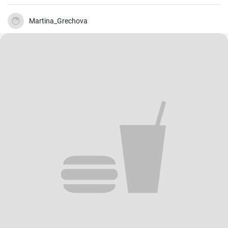
aus Schafsmilch und schmeckt pikant aber nicht zu salzig .
Gebackener Feta im Ofen ist besonders köstlich. Probieren sie es
aus.
Martina_Grechova