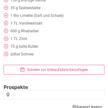
150
g
kräftige Sahne
35
g
Speisestärke
1
Bio Limette (Saft und Schale)
1
TL
Vanilleextrakt
600
g
Rhabarber
1
TL
Zimt
75
g
kalte Butter
süßer Schnee
Zutaten zur Einkaufsliste hinzufügen