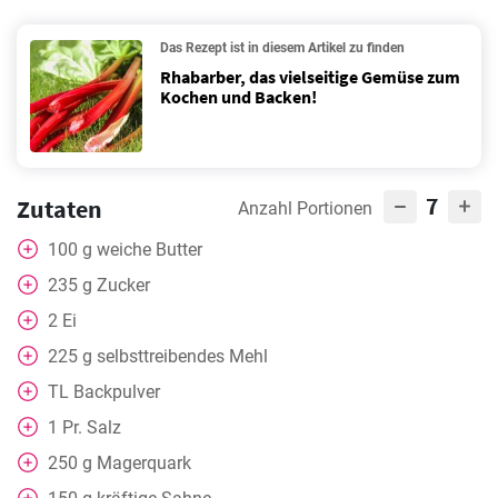
Das Rezept ist in diesem Artikel zu finden
Rhabarber, das vielseitige Gemüse zum
Kochen und Backen!
7
Zutaten
Anzahl Portionen
100
g
weiche Butter
235
g
Zucker
2
Ei
225
g
selbsttreibendes Mehl
TL Backpulver
1
Pr. Salz
250
g
Magerquark