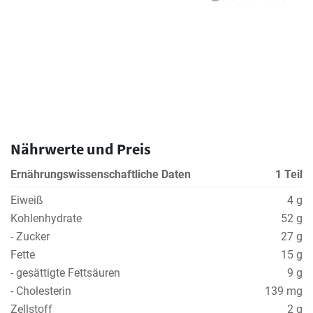
Nährwerte und Preis
Ernährungswissenschaftliche Daten
1 Teil
Eiweiß
4 g
Kohlenhydrate
52 g
- Zucker
27 g
Fette
15 g
- gesättigte Fettsäuren
9 g
- Cholesterin
139 mg
Zellstoff
2 g