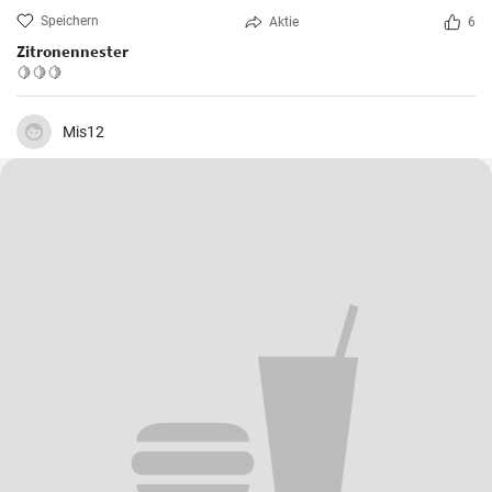
Speichern
Aktie
6
Zitronennester
🍋🍋🍋
Mis12