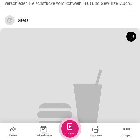
verschieden Fleischstücke vom Schwein, Blut und Gewürze. Auch
das klassische DDR Gericht Tote Oma wird mit Grützwurst
zubereitet. Die Grütze (aus Getreide) bindet die Wurst .
Greta
Reels
Teilen
Einkaufsliste
Drucken
Folgen