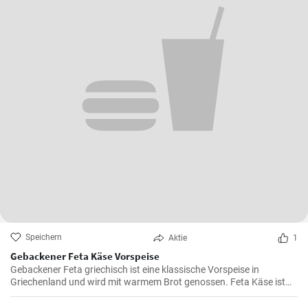
Speichern
Aktie
1
Gebackener Feta Käse Vorspeise
Gebackener Feta griechisch ist eine klassische Vorspeise in
Griechenland und wird mit warmem Brot genossen. Feta Käse ist
aus Schafsmilch und schmeckt pikant aber nicht zu salzig .
Gebackener Feta im Ofen ist besonders köstlich. Probieren sie es