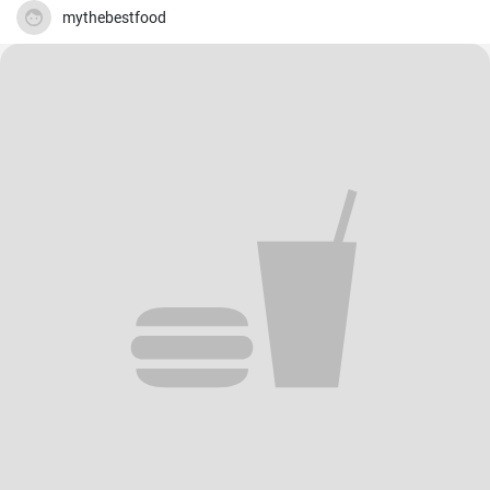
aus.
mythebestfood