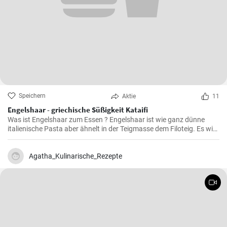
Speichern
Aktie
11
Engelshaar - griechische Süßigkeit Kataifi
Was ist Engelshaar zum Essen ? Engelshaar ist wie ganz dünne
italienische Pasta aber ähnelt in der Teigmasse dem Filoteig. Es wird
im balkanischen Raum für Süßspeisen mit Nüssen und Gewürzen
gefüllt benutzt. Schauen Sie selbst wie es geht !
Agatha_Kulinarische_Rezepte