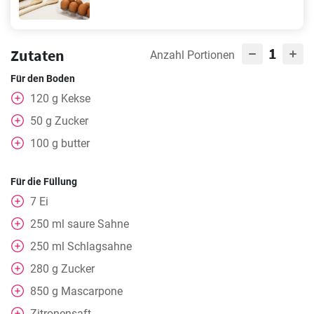
1
Zutaten
Anzahl Portionen
Für den Boden
120
g
Kekse
50
g
Zucker
100
g
butter
Für die Füllung
7
Ei
250
ml
saure Sahne
250
ml
Schlagsahne
280
g
Zucker
850
g
Mascarpone
Zitronensaft