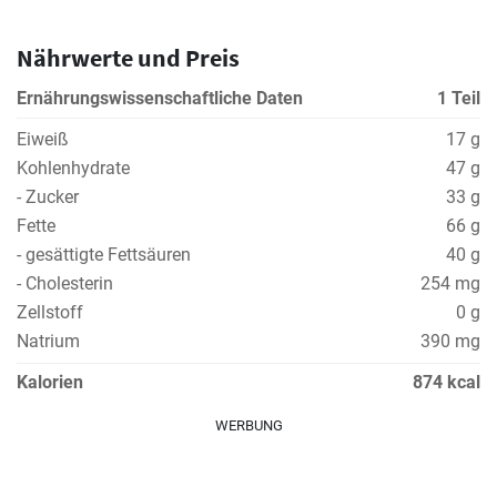
Nährwerte und Preis
Ernährungswissenschaftliche Daten
1 Teil
Eiweiß
17 g
Kohlenhydrate
47 g
- Zucker
33 g
Fette
66 g
- gesättigte Fettsäuren
40 g
- Cholesterin
254 mg
Zellstoff
0 g
Natrium
390 mg
Kalorien
874 kcal
WERBUNG