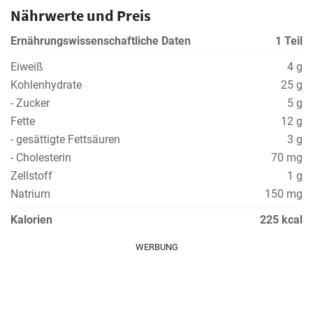
Nährwerte und Preis
Ernährungswissenschaftliche Daten
1 Teil
Eiweiß
4 g
Kohlenhydrate
25 g
- Zucker
5 g
Fette
12 g
- gesättigte Fettsäuren
3 g
- Cholesterin
70 mg
Zellstoff
1 g
Natrium
150 mg
Kalorien
225 kcal
WERBUNG