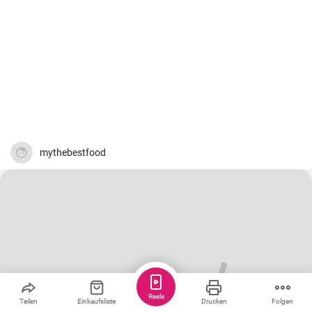
mythebestfood
Reels
Teilen
Einkaufsliste
Drucken
Folgen