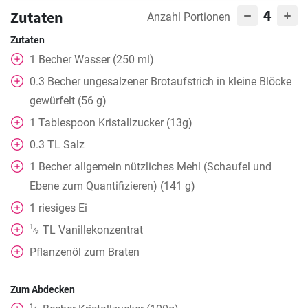
4
Zutaten
Anzahl Portionen
Zutaten
1
Becher
Wasser (250 ml)
0.3
Becher
ungesalzener Brotaufstrich in kleine Blöcke
gewürfelt (56 g)
1
Tablespoon
Kristallzucker (13g)
0.3
TL
Salz
1
Becher
allgemein nützliches Mehl (Schaufel und
Ebene zum Quantifizieren) (141 g)
1
riesiges Ei
1
TL
Vanillekonzentrat
⁄
2
Pflanzenöl zum Braten
Zum Abdecken
1