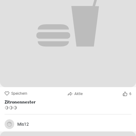
Speichern
Aktie
6
Zitronennester
🍋🍋🍋
Mis12