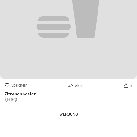
Speichern
Aktie
6
Zitronennester
🍋🍋🍋
WERBUNG