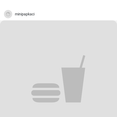
minipapkaci