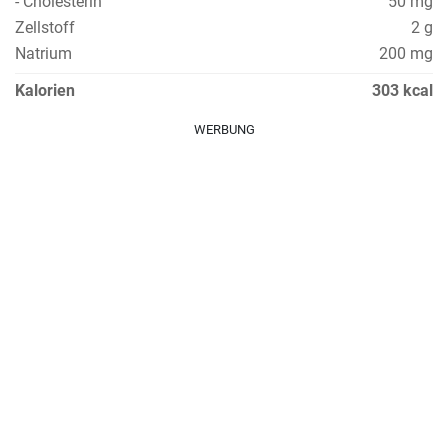
- Cholesterin
50 mg
Zellstoff
2 g
Natrium
200 mg
Kalorien
303 kcal
WERBUNG