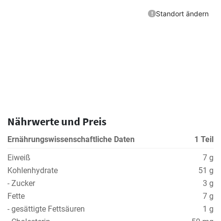
Nährwerte und Preis
Ernährungswissenschaftliche Daten
1 Teil
Eiweiß
7 g
Kohlenhydrate
51 g
- Zucker
3 g
Fette
7 g
- gesättigte Fettsäuren
1 g