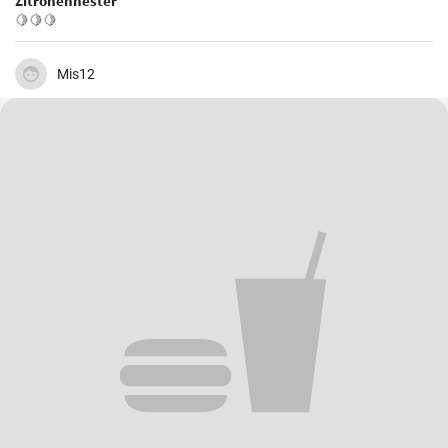
Zitronennester
🍋🍋🍋
Mis12