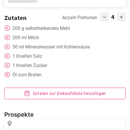
4
Zutaten
Anzahl Portionen
200
g
selbsttreibendes Mehl
200
ml
Milch
50
ml
Mineralwasser mit Kohlensäure
1
Kneifen
Salz
1
Kneifen
Zucker
Öl zum Braten
Zutaten zur Einkaufsliste hinzufügen