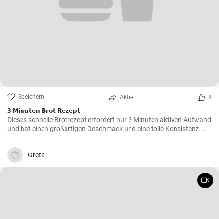
Speichern
Aktie
8
3 Minuten Brot Rezept
Dieses schnelle Brotrezept erfordert nur 3 Minuten aktiven Aufwand
und hat einen großartigen Geschmack und eine tolle Konsistenz.
Dieses Brot eignet sich perfekt für den täglichen Verzehr und ist
besonders praktisch, wenn die Zeit knapp ist.
Greta