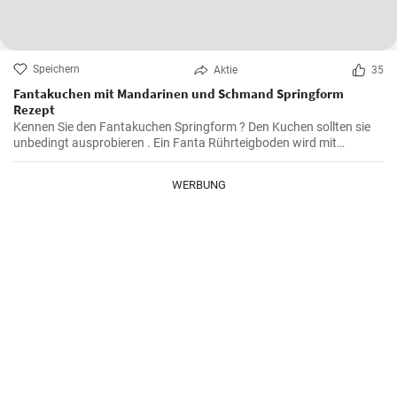
Speichern
Aktie
35
Fantakuchen mit Mandarinen und Schmand Springform
Rezept
Kennen Sie den Fantakuchen Springform ? Den Kuchen sollten sie
unbedingt ausprobieren . Ein Fanta Rührteigboden wird mit
Mandarinen und einer Schmand Sahne Füllung belegt. Fruchtig ,
cremig und lecker für alle Gäste groß und klein.
WERBUNG