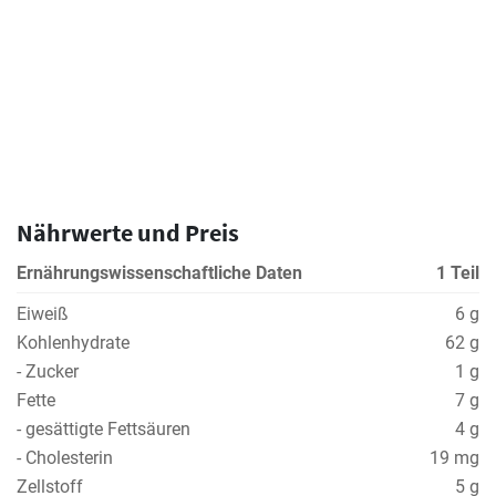
Nährwerte und Preis
Ernährungswissenschaftliche Daten
1 Teil
Eiweiß
6 g
Kohlenhydrate
62 g
- Zucker
1 g
Fette
7 g
- gesättigte Fettsäuren
4 g
- Cholesterin
19 mg
Zellstoff
5 g