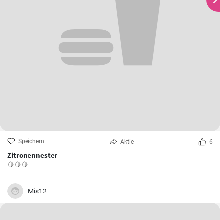
Speichern
Aktie
6
Zitronennester
🍋🍋🍋
Mis12