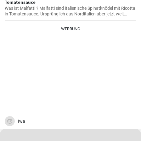
Tomatensauce
Was ist Malfatti ? Malfatti sind italienische Spinatknödel mit Ricotta
in Tomatensauce. Ursprünglich aus Norditalien aber jetzt weit
verbreitet in ganz Italien werden die Spinat Ricotta Klöße mit
Parmesan serviert. Malfatti bedeutet unperfekt auf deutsch.
WERBUNG
Iwa