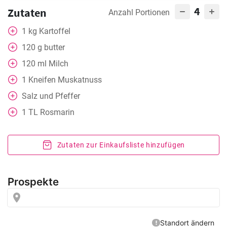
4
Zutaten
Anzahl Portionen
1
kg
Kartoffel
120
g
butter
120
ml
Milch
1
Kneifen
Muskatnuss
Salz und Pfeffer
1
TL
Rosmarin
Zutaten zur Einkaufsliste hinzufügen