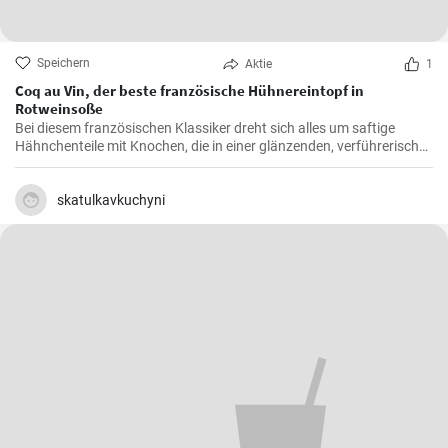
Speichern
Aktie
1
Coq au Vin, der beste französische Hühnereintopf in
Rotweinsoße
Bei diesem französischen Klassiker dreht sich alles um saftige
Hähnchenteile mit Knochen, die in einer glänzenden, verführerisch
dunklen und reichhaltigen Rotweinsauce geschmort werden.
skatulkavkuchyni