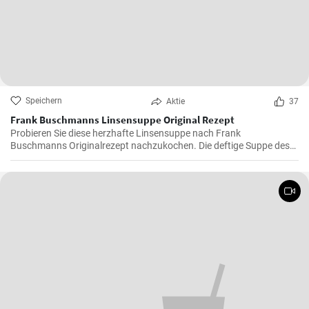
Speichern
Aktie
37
Frank Buschmanns Linsensuppe Original Rezept
Probieren Sie diese herzhafte Linsensuppe nach Frank
Buschmanns Originalrezept nachzukochen. Die deftige Suppe des
Starkochs wird mit Linsen, verschiedenen Gewürzen und
Gemüsesorten zubereitet und mit Würstchenstücken angereichert.
Ein herzhaftes Familien Essen !