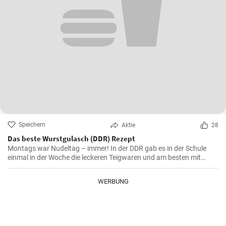
Speichern
Aktie
28
Das beste Wurstgulasch (DDR) Rezept
Montags war Nudeltag – immer! In der DDR gab es in der Schule
einmal in der Woche die leckeren Teigwaren und am besten mit
Wurstgulasch .Das Gulasch mit Paprika und Würstchen ist sehr
sättigend und lecker auch als Familienessen - ausprobieren lohnt .
WERBUNG