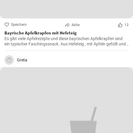
Speichern
Aktie
13
Bayrische Apfelkrapfen mit Hefeteig
Es gibt viele Apfelrezepte und diese bayrischen Apfelkrapfen sind
ein typischer Faschingssnack. Aus Hefeteig , mit Äpfeln gefüllt und
saftig frittiert werden sie nachher in Zimtzucker gewälzt und frisch
genossen.
Greta