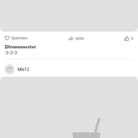
Speichern
Aktie
6
Zitronennester
🍋🍋🍋
Mis12