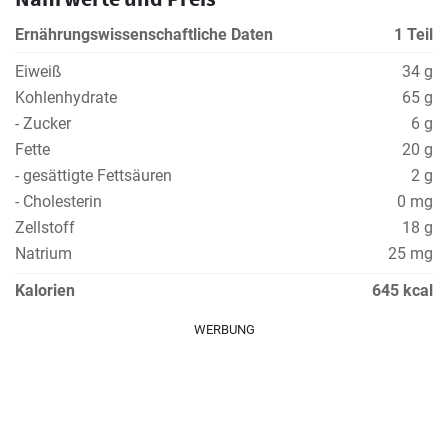
Ernährungswissenschaftliche Daten
1 Teil
Eiweiß
34 g
Kohlenhydrate
65 g
- Zucker
6 g
Fette
20 g
- gesättigte Fettsäuren
2 g
- Cholesterin
0 mg
Zellstoff
18 g
Natrium
25 mg
Kalorien
645 kcal
WERBUNG