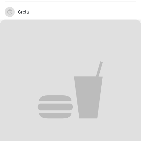
braten.
Greta