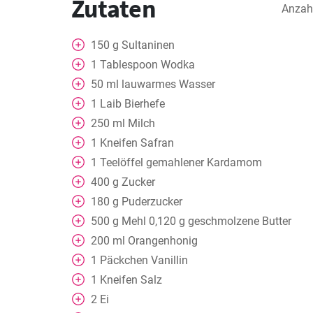
Zutaten
Anzah
150
g
Sultaninen
1
Tablespoon
Wodka
50
ml
lauwarmes Wasser
1
Laib
Bierhefe
250
ml
Milch
1
Kneifen
Safran
1
Teelöffel
gemahlener Kardamom
400
g
Zucker
180
g
Puderzucker
500
g
Mehl 0,120 g geschmolzene Butter
200
ml
Orangenhonig
1
Päckchen Vanillin
1
Kneifen
Salz
2
Ei