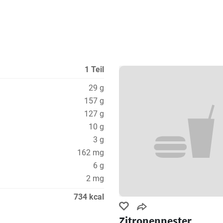
1 Teil
29 g
157 g
127 g
10 g
3 g
162 mg
6 g
2 mg
734 kcal
Zitronennester