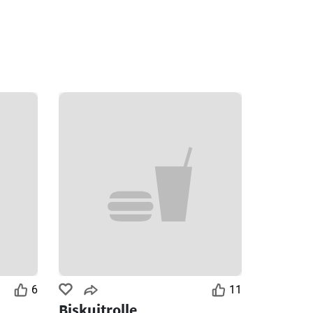
6
11
Biskuitrolle