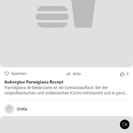
Speichern
Aktie
4
Aubergine Parmigiana Rezept
Parmigiana de Melanzane ist ein Gemüseauflauf, der der
neapolitanischen und sizilianischen Küche entstammt und in ganz
Süditalien verbreitet ist. Melanzane - deutsch sind Auberginen
welche mit Parmesan Käse und Mozzarella überbacken werden.
Greta