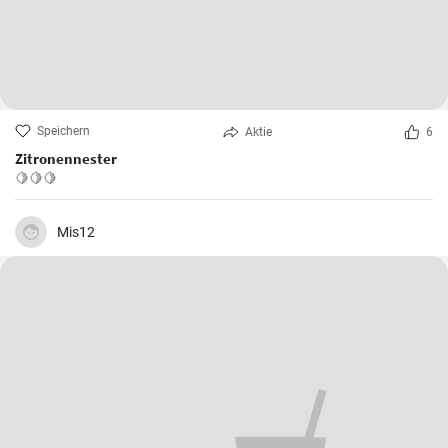
Speichern
Aktie
6
Zitronennester
🍋🍋🍋
Mis12