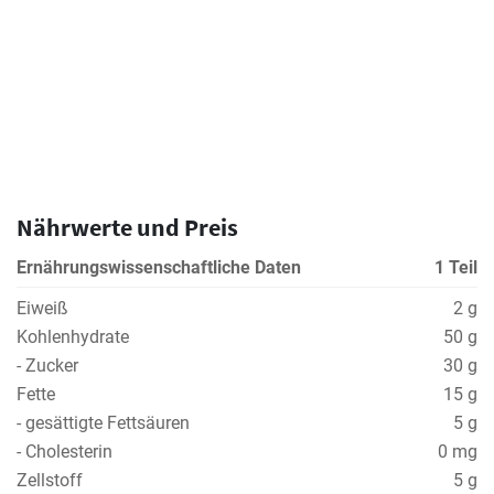
Nährwerte und Preis
Ernährungswissenschaftliche Daten
1 Teil
Eiweiß
2 g
Kohlenhydrate
50 g
- Zucker
30 g
Fette
15 g
- gesättigte Fettsäuren
5 g
- Cholesterin
0 mg
Zellstoff
5 g