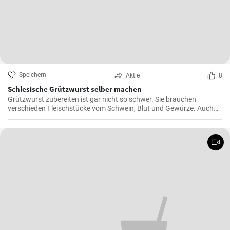
Speichern
Aktie
8
Schlesische Grützwurst selber machen
Grützwurst zubereiten ist gar nicht so schwer. Sie brauchen
verschieden Fleischstücke vom Schwein, Blut und Gewürze. Auch
das klassische DDR Gericht Tote Oma wird mit Grützwurst
zubereitet. Die Grütze (aus Getreide) bindet die Wurst .