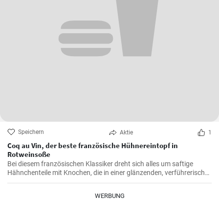
Speichern
Aktie
1
Coq au Vin, der beste französische Hühnereintopf in
Rotweinsoße
Bei diesem französischen Klassiker dreht sich alles um saftige
Hähnchenteile mit Knochen, die in einer glänzenden, verführerisch
dunklen und reichhaltigen Rotweinsauce geschmort werden.
WERBUNG