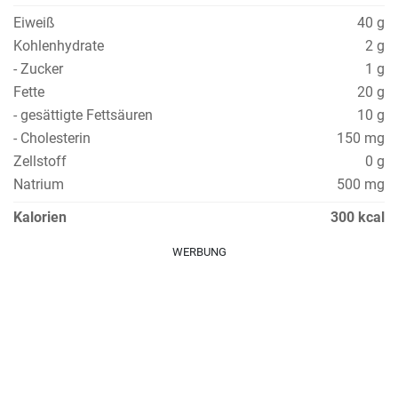
Eiweiß
40 g
Kohlenhydrate
2 g
- Zucker
1 g
Fette
20 g
- gesättigte Fettsäuren
10 g
- Cholesterin
150 mg
Zellstoff
0 g
Natrium
500 mg
Kalorien
300 kcal
WERBUNG