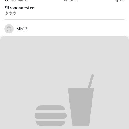
Aktie
6
Zitronennester
🍋🍋🍋
Mis12