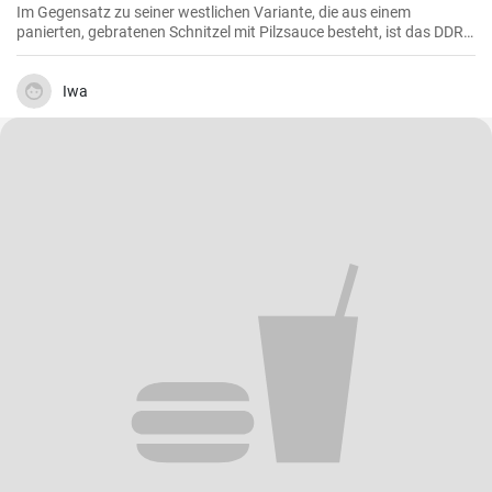
Im Gegensatz zu seiner westlichen Variante, die aus einem
panierten, gebratenen Schnitzel mit Pilzsauce besteht, ist das DDR-
Jägerschnitzel ein paniertes Jagdwurstschnitzel mit
Tomatensauce. Ein deftiges und schnelles Gericht, das eine
Mahlzeit für die ganze Familie oder Freunde bietet.
Iwa