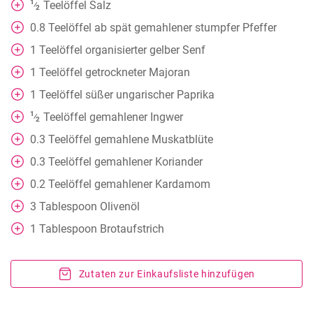
1
Teelöffel
Salz
⁄
2
0.8
Teelöffel
ab spät gemahlener stumpfer Pfeffer
1
Teelöffel
organisierter gelber Senf
1
Teelöffel
getrockneter Majoran
1
Teelöffel
süßer ungarischer Paprika
1
Teelöffel
gemahlener Ingwer
⁄
2
0.3
Teelöffel
gemahlene Muskatblüte
0.3
Teelöffel
gemahlener Koriander
0.2
Teelöffel
gemahlener Kardamom
3
Tablespoon
Olivenöl
1
Tablespoon
Brotaufstrich
Zutaten zur Einkaufsliste hinzufügen