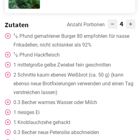
4
Zutaten
Anzahl Portionen
1
Pfund gemahlener Burger 80 empfohlen für nasse
⁄
2
Frikadellen; nicht schlanker als 92%
1
Pfund Hackfleisch
⁄
2
1
mittelgroße gelbe Zwiebel fein geschnitten
2
Schnitte kaum ebenes Weißbrot (ca. 50 g) (kann
ebenso neue Brotfixierungen verwenden und einen Tag
verstreichen lassen)
0.3
Becher
warmes Wasser oder Milch
1
riesiges Ei
1
Knoblauchzehe gehackt
0.3
Becher
neue Petersilie abschneiden