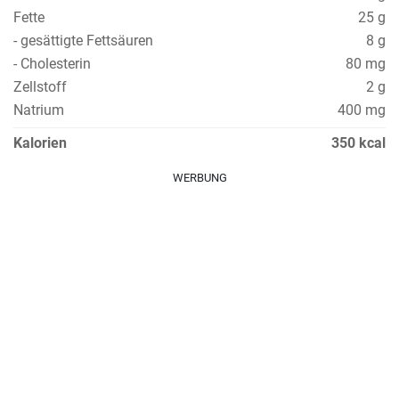
Fette
25 g
- gesättigte Fettsäuren
8 g
- Cholesterin
80 mg
Zellstoff
2 g
Natrium
400 mg
Kalorien
350 kcal
WERBUNG