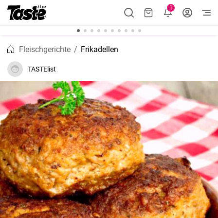
1
Fleischgerichte
Frikadellen
TASTElist