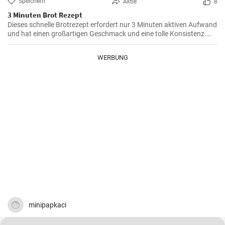
Speichern
Aktie
8
3 Minuten Brot Rezept
Dieses schnelle Brotrezept erfordert nur 3 Minuten aktiven Aufwand
und hat einen großartigen Geschmack und eine tolle Konsistenz.
Dieses Brot eignet sich perfekt für den täglichen Verzehr und ist
besonders praktisch, wenn die Zeit knapp ist.
WERBUNG
minipapkaci