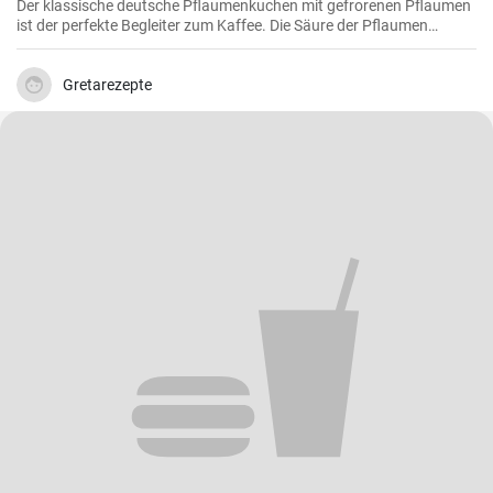
Der klassische deutsche Pflaumenkuchen mit gefrorenen Pflaumen
ist der perfekte Begleiter zum Kaffee. Die Säure der Pflaumen
kombiniert mit der Süße des Kuchenteigs ergibt ein harmonisches
Geschmackserlebnis.
Gretarezepte