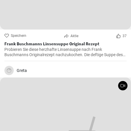
Speichern
Aktie
37
Frank Buschmanns Linsensuppe Original Rezept
Probieren Sie diese herzhafte Linsensuppe nach Frank
Buschmanns Originalrezept nachzukochen. Die deftige Suppe des
Starkochs wird mit Linsen, verschiedenen Gewürzen und
Gemüsesorten zubereitet und mit Würstchenstücken angereichert.
Ein herzhaftes Familien Essen !
Greta