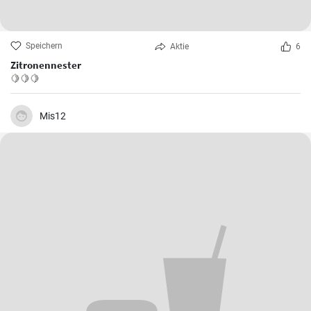
Speichern
Aktie
6
Zitronennester
🍋🍋🍋
Mis12