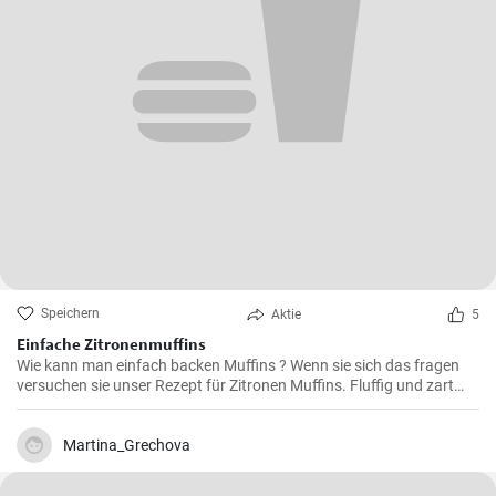
Speichern
Aktie
5
Einfache Zitronenmuffins
Wie kann man einfach backen Muffins ? Wenn sie sich das fragen
versuchen sie unser Rezept für Zitronen Muffins. Fluffig und zart
voller Zitronenaroma zergehen sie auf der Zunge - Ihre Kinder und
Gäste werden sie lieben .
Martina_Grechova