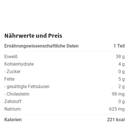
Nährwerte und Preis
Ernährungswissenschaftliche Daten
1 Teil
Eiweiß
38 g
Kohlenhydrate
4 g
- Zucker
0 g
Fette
5 g
- gesättigte Fettsäuren
2 g
- Cholesterin
98 mg
Zellstoff
0 g
Natrium
625 mg
Kalorien
221 kcal