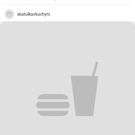
man nie genug haben.
skatulkavkuchyni