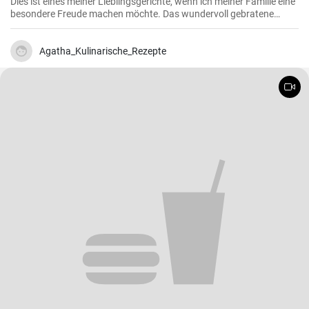
Dies ist eines meiner Lieblingsgerichte, wenn ich meiner Familie eine
besondere Freude machen möchte. Das wundervoll gebratene
Hähnchen, mariniert in cremigem Eierteig und überzogen mit einer
zitronigen Sauce, ist immer wieder beeindruckend. Glauben Sie mir,
wenn Sie dieses schmackhafte Chicken Francaise einmal probiert
Agatha_Kulinarische_Rezepte
haben, werden Sie es in Ihre Liste der Lieblingsrezepte aufnehmen.