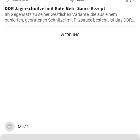
Aktie
3
DDR Jägerschnitzel mit Rote-Bete-Sauce Rezept
Im Gegensatz zu seiner westlichen Variante, die aus einem
panierten, gebratenen Schnitzel mit Pilzsauce besteht, ist das DDR-
Jägerschnitzel ein paniertes Jagdwurstschnitzel mit
Tomatensauce. Ein deftiges und schnelles Gericht, das eine
WERBUNG
Mahlzeit für die ganze Familie oder Freunde bietet.
Mis12